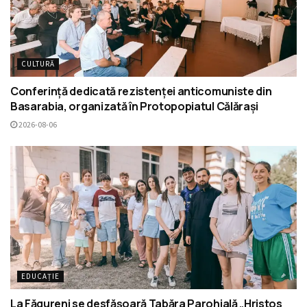
CULTURĂ
Conferință dedicată rezistenței anticomuniste din
Basarabia, organizată în Protopopiatul Călărași
2026-08-06
EDUCAȚIE
La Făgureni se desfășoară Tabăra Parohială „Hristos