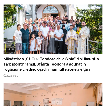
ȘTIRI
Mănăstirea „Sf. Cuv. Teodora de la Sihla” din Ulmu și-a
sărbătorit hramul. Sfânta Teodora a adunat în
rugăciune credincioși din mai multe zone ale țării
2026-08-07