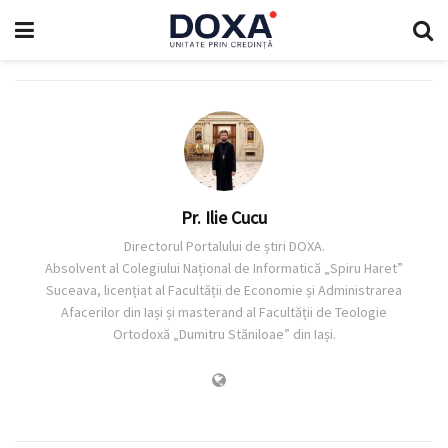
Pr. Ilie Cucu
Directorul Portalului de știri DOXA.
Absolvent al Colegiului Național de Informatică „Spiru Haret”
Suceava, licențiat al Facultății de Economie și Administrarea
Afacerilor din Iași și masterand al Facultății de Teologie
Ortodoxă „Dumitru Stăniloae” din Iași.