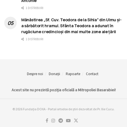
Antonie
1 DISTRIBUIRI
Mănăstirea „Sf. Cuv. Teodora de la Sihla” din Ulmu și-
a sărbătorit hramul. Sfânta Teodora a adunat în
rugăciune credincioși din mai multe zone ale țării
1 DISTRIBUIRI
Despre noi
Donații
Rapoarte
Contact
Acest site nu prezintă poziția oficială a Mitropoliei Basarabiei!
© 2026 Fundația DOXA - Portal ortodox de știri dezvoltat de Pr. Ilie Cucu.