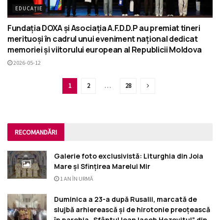
EDUCAȚIE
Fundația DOXA și Asociația A.F.D.D.P au premiat tineri
merituoși în cadrul unui eveniment național dedicat
memoriei și viitorului european al Republicii Moldova
2026-05-12
1
2
…
28
RECOMANDĂRI
Galerie foto exclusivistă: Liturghia din Joia
Mare și Sfințirea Marelui Mir
1 AN ÎN URMĂ
Duminica a 23-a după Rusalii, marcată de
slujbă arhierească și de hirotonie preoțească
în parohia „Sfântul Ioan Iacob Hozevitul” din