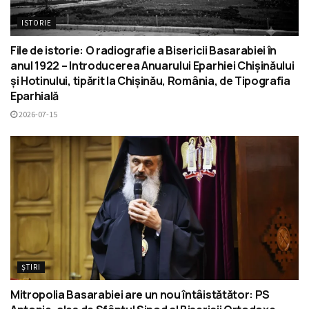
ISTORIE
File de istorie: O radiografie a Bisericii Basarabiei în
anul 1922 – Introducerea Anuarului Eparhiei Chișinăului
și Hotinului, tipărit la Chișinău, România, de Tipografia
Eparhială
2026-07-15
ȘTIRI
Mitropolia Basarabiei are un nou întâistătător: PS