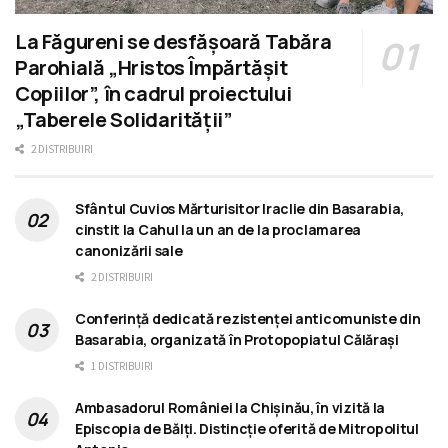
La Făgureni se desfășoară Tabăra
Parohială „Hristos Împărtășit
Copiilor”, în cadrul proiectului
„Taberele Solidarității”
2 DISTRIBUIRI
Sfântul Cuvios Mărturisitor Iraclie din Basarabia,
cinstit la Cahul la un an de la proclamarea
canonizării sale
2 DISTRIBUIRI
Conferință dedicată rezistenței anticomuniste din
Basarabia, organizată în Protopopiatul Călărași
1 DISTRIBUIRI
Ambasadorul României la Chișinău, în vizită la
Episcopia de Bălți. Distincție oferită de Mitropolitul