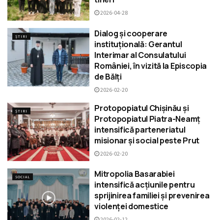
2026-04-28
Dialog și cooperare
ȘTIRI
instituțională: Gerantul
Interimar al Consulatului
României, în vizită la Episcopia
de Bălți
2026-02-20
Protopopiatul Chișinău și
ȘTIRI
Protopopiatul Piatra-Neamț
intensifică parteneriatul
misionar și social peste Prut
2026-02-20
Mitropolia Basarabiei
SOCIAL
intensifică acțiunile pentru
sprijinirea familiei și prevenirea
violenței domestice
2026-02-12