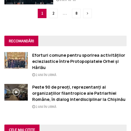
1
2
…
8
RECOMANDĂRI
Eforturi comune pentru sporirea activităților
ecleziastice între Protopopiatele Orhei și
Hârlău
2 ANI ÎN URMĂ
Peste 90 de preoți, reprezentanți ai
organizațiilor filantropice ale Patriarhiei
Române, în dialog interdisciplinar la Chișinău
2 ANI ÎN URMĂ
CELE MAI CITITE