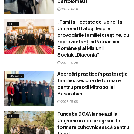
Bartolomeu I
2026-06-10
„Familia – cetate de iubire” la
ȘTIRI
Ungheni | Dialog despre
provocările familiei creștine, cu
reprezentanți ai Patriarhiei
Române și ai Misiunii
Sociale„Diaconia”
2026-05-20
Abordări practice în pastorația
EDUCAȚIE
familiei: sesiune de formare
pentru preoții Mitropoliei
Basarabiei
2026-05-05
Fundația DOXA lansează la
ȘTIRI
Ungheni un nou program de
formare duhovnicească pentru
tineri