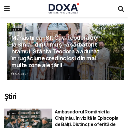
ȘTIRI
Mănăstirea „Sf. Cuv. Teodora de
la Sihla” din Ulmu și-a sărbătorit
hramul. Sfânta Teodora a adunat
în rugăciune credincioși din mai
multe zone ale țării
2026-08-07
Știri
Ambasadorul României la
ȘTIRI
Chișinău, în vizită la Episcopia
de Bălți. Distincție oferită de