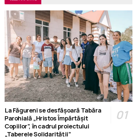
La Făgureni se desfășoară Tabăra
Parohială „Hristos Împărtășit
Copiilor”, în cadrul proiectului
„Taberele Solidarității”