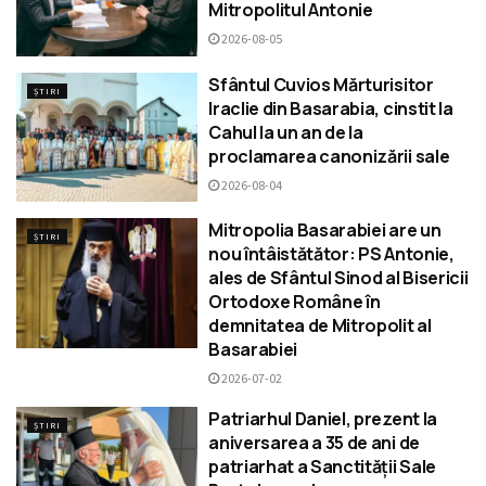
Mitropolitul Antonie
2026-08-05
Sfântul Cuvios Mărturisitor
ȘTIRI
Iraclie din Basarabia, cinstit la
Cahul la un an de la
proclamarea canonizării sale
2026-08-04
Mitropolia Basarabiei are un
ȘTIRI
nou întâistătător: PS Antonie,
ales de Sfântul Sinod al Bisericii
Ortodoxe Române în
demnitatea de Mitropolit al
Basarabiei
2026-07-02
Patriarhul Daniel, prezent la
ȘTIRI
aniversarea a 35 de ani de
patriarhat a Sanctității Sale