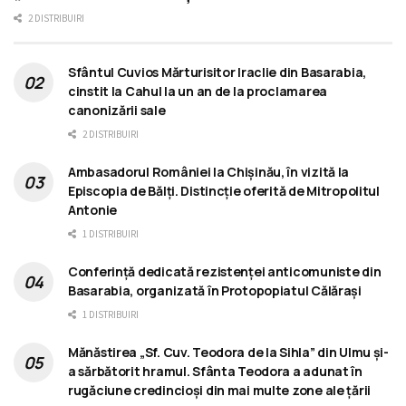
2 DISTRIBUIRI
Sfântul Cuvios Mărturisitor Iraclie din Basarabia,
cinstit la Cahul la un an de la proclamarea
canonizării sale
2 DISTRIBUIRI
Ambasadorul României la Chișinău, în vizită la
Episcopia de Bălți. Distincție oferită de Mitropolitul
Antonie
1 DISTRIBUIRI
Conferință dedicată rezistenței anticomuniste din
Basarabia, organizată în Protopopiatul Călărași
1 DISTRIBUIRI
Mănăstirea „Sf. Cuv. Teodora de la Sihla” din Ulmu și-
a sărbătorit hramul. Sfânta Teodora a adunat în
rugăciune credincioși din mai multe zone ale țării