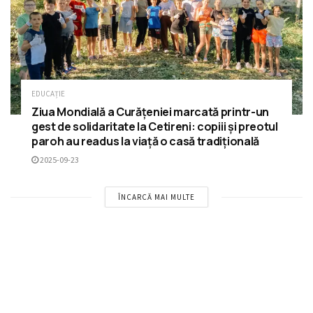
EDUCAȚIE
Ziua Mondială a Curățeniei marcată printr-un
gest de solidaritate la Cetireni: copiii și preotul
paroh au readus la viață o casă tradițională
2025-09-23
ÎNCARCĂ MAI MULTE
RECOMANDĂRI
Vizita de onoare a Excelenței Sale, domnul
Președinte Emil Constantinescu, la
Reședința Mitropolitană din Chișinău