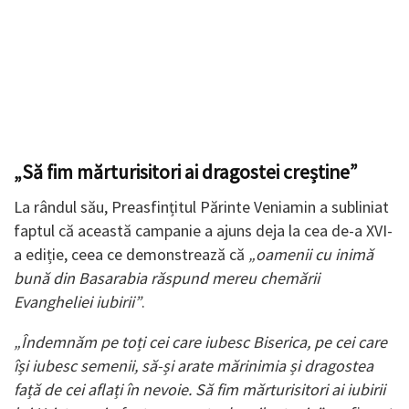
„Să fim mărturisitori ai dragostei creștine”
La rândul său, Preasfințitul Părinte Veniamin a subliniat
faptul că această campanie a ajuns deja la cea de-a XVI-
a ediție, ceea ce demonstrează că
„oamenii cu inimă
bună din Basarabia răspund mereu chemării
Evangheliei iubirii”
.
„Îndemnăm pe toți cei care iubesc Biserica, pe cei care
își iubesc semenii, să-și arate mărinimia și dragostea
față de cei aflați în nevoie. Să fim mărturisitori ai iubirii