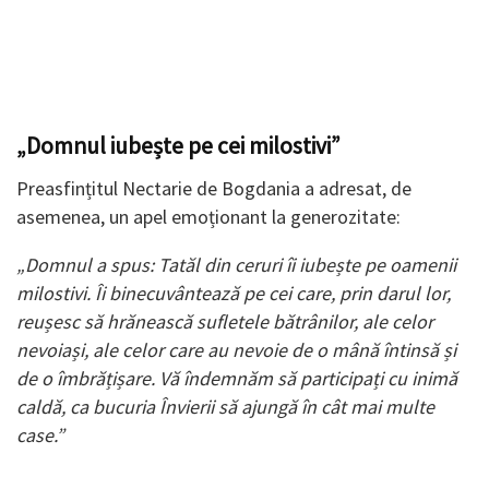
„Domnul iubește pe cei milostivi”
Preasfințitul Nectarie de Bogdania a adresat, de
asemenea, un apel emoționant la generozitate:
„Domnul a spus: Tatăl din ceruri îi iubește pe oamenii
milostivi. Îi binecuvântează pe cei care, prin darul lor,
reușesc să hrănească sufletele bătrânilor, ale celor
nevoiași, ale celor care au nevoie de o mână întinsă și
de o îmbrățișare. Vă îndemnăm să participați cu inimă
caldă, ca bucuria Învierii să ajungă în cât mai multe
case.”