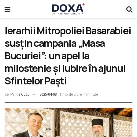
Ierarhii Mitropoliei Basarabiei
susțin campania „Masa
Bucuriei”: un apel la
milostenie și iubire în ajunul
Sfintelor Paști
de:
Pr. Ilie Cucu
2025-04-08
Timp de citire: 4 minute