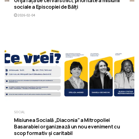
Grija față de cei vârstnici, prioritate a misiunii
sociale a Episcopiei de Bălți
2026-02-04
SOCIAL
Misiunea Socială „Diaconia” a Mitropoliei
Basarabiei organizează un nou eveniment cu
scop formativ și caritabil