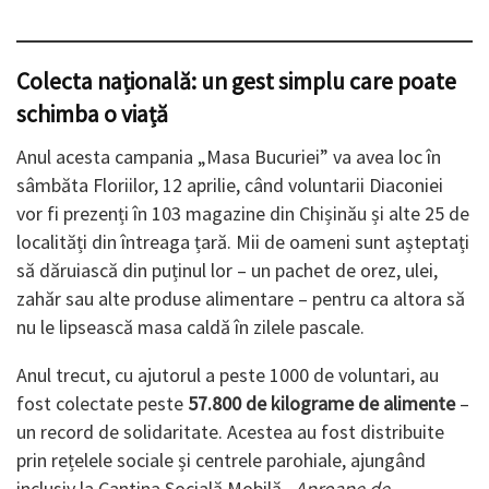
Colecta națională: un gest simplu care poate
schimba o viață
Anul acesta campania „Masa Bucuriei” va avea loc în
sâmbăta Floriilor, 12 aprilie, când voluntarii Diaconiei
vor fi prezenți în 103 magazine din Chișinău și alte 25 de
localități din întreaga țară. Mii de oameni sunt așteptați
să dăruiască din puținul lor – un pachet de orez, ulei,
zahăr sau alte produse alimentare – pentru ca altora să
nu le lipsească masa caldă în zilele pascale.
Anul trecut, cu ajutorul a peste 1000 de voluntari, au
fost colectate peste
57.800 de kilograme de alimente
–
un record de solidaritate. Acestea au fost distribuite
prin rețelele sociale și centrele parohiale, ajungând
inclusiv la Cantina Socială Mobilă
„Aproape de