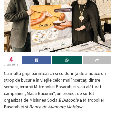
4
DISTRIBUIRI
Cu multă grijă părintească și cu dorința de a aduce un
strop de bucurie în viețile celor mai încercați dintre
semeni, ierarhii Mitropoliei Basarabiei s-au alăturat
campaniei „Masa Bucuriei”, un proiect de suflet
organizat de Misiunea Socială
Diaconia
a Mitropoliei
Basarabiei și
Banca de Alimente Moldova
.