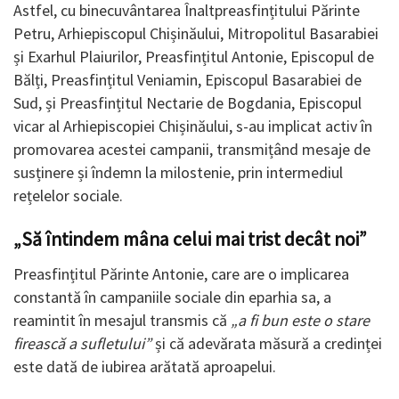
Astfel, cu binecuvântarea Înaltpreasfințitului Părinte
Petru, Arhiepiscopul Chișinăului, Mitropolitul Basarabiei
și Exarhul Plaiurilor, Preasfințitul Antonie, Episcopul de
Bălți, Preasfințitul Veniamin, Episcopul Basarabiei de
Sud, și Preasfințitul Nectarie de Bogdania, Episcopul
vicar al Arhiepiscopiei Chișinăului, s-au implicat activ în
promovarea acestei campanii, transmițând mesaje de
susținere și îndemn la milostenie, prin intermediul
rețelelor sociale.
„Să întindem mâna celui mai trist decât noi”
Preasfințitul Părinte Antonie, care are o implicarea
constantă în campaniile sociale din eparhia sa, a
reamintit în mesajul transmis că
„a fi bun este o stare
firească a sufletului”
și că adevărata măsură a credinței
este dată de iubirea arătată aproapelui.