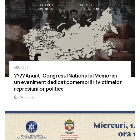
ANUNȚURI
???? Anunț: Congresul Național al Memoriei –
un eveniment dedicat comemorării victimelor
represiunilor politice
2025-06-25