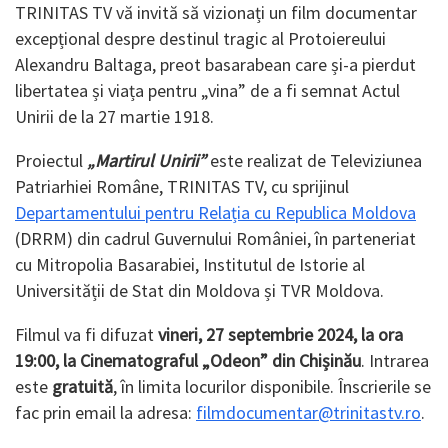
TRINITAS TV vă invită să vizionați un film documentar
excepțional despre destinul tragic al Protoiereului
Alexandru Baltaga, preot basarabean care și-a pierdut
libertatea și viața pentru „vina” de a fi semnat Actul
Unirii de la 27 martie 1918.
Proiectul
„Martirul Unirii”
este realizat de Televiziunea
Patriarhiei Române, TRINITAS TV, cu sprijinul
Departamentului pentru Relația cu Republica Moldova
(DRRM) din cadrul Guvernului României, în parteneriat
cu Mitropolia Basarabiei, Institutul de Istorie al
Universității de Stat din Moldova și TVR Moldova.
Filmul va fi difuzat
vineri, 27 septembrie 2024, la ora
19:00, la Cinematograful „Odeon” din Chișinău
. Intrarea
este
gratuită
, în limita locurilor disponibile. Înscrierile se
fac prin email la adresa:
filmdocumentar@trinitastv.ro
.