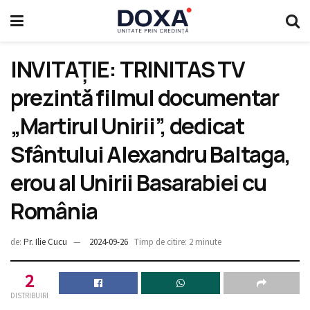
INVITAȚIE: TRINITAS TV
prezintă filmul documentar
„Martirul Unirii”, dedicat
Sfântului Alexandru Baltaga,
erou al Unirii Basarabiei cu
România
de:
Pr. Ilie Cucu
2024-09-26
Timp de citire: 2 minute
2
DISTRIBUIRI