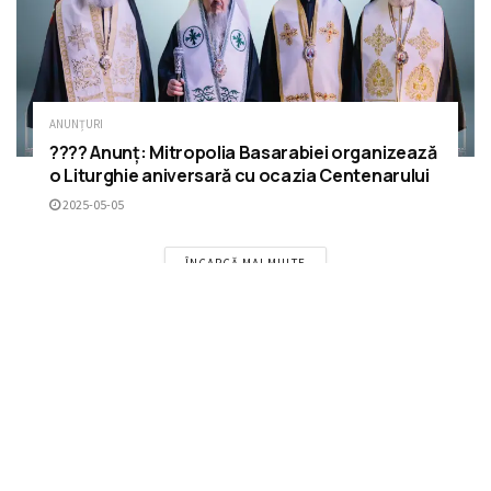
ANUNȚURI
???? Anunț: Mitropolia Basarabiei organizează
o Liturghie aniversară cu ocazia Centenarului
2025-05-05
ÎNCARCĂ MAI MULTE
Please
login
to join discussion
RECOMANDĂRI
Anunț: Mitropolitul Petru al Basarabiei invită
clericii și credincioșii să se alăture rugăciunii
de mulțumire pe 1 Decembrie