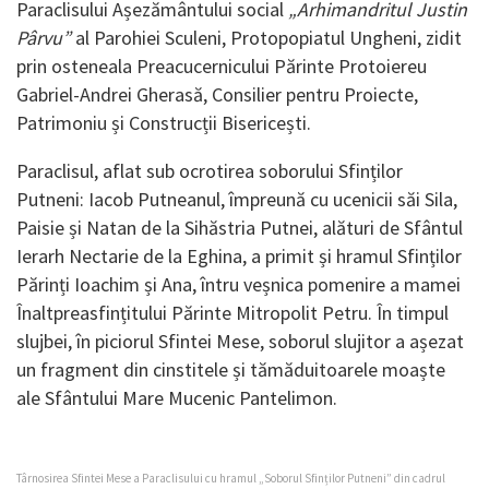
Paraclisului Așezământului social
„Arhimandritul Justin
Pârvu”
al Parohiei Sculeni, Protopopiatul Ungheni, zidit
prin osteneala Preacucernicului Părinte Protoiereu
Gabriel-Andrei Gherasă, Consilier pentru Proiecte,
Patrimoniu și Construcții Bisericești.
Paraclisul, aflat sub ocrotirea soborului Sfinților
Putneni: Iacob Putneanul, împreună cu ucenicii săi Sila,
Paisie și Natan de la Sihăstria Putnei, alături de Sfântul
Ierarh Nectarie de la Eghina, a primit și hramul Sfinților
Părinți Ioachim și Ana, întru veșnica pomenire a mamei
Înaltpreasfințitului Părinte Mitropolit Petru. În timpul
slujbei, în piciorul Sfintei Mese, soborul slujitor a așezat
un fragment din cinstitele și tămăduitoarele moaște
ale Sfântului Mare Mucenic Pantelimon.
Târnosirea Sfintei Mese a Paraclisului cu hramul „Soborul Sfinților Putneni” din cadrul