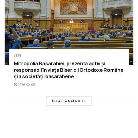
ȘTIRI
Mitropolia Basarabiei, prezentă activ și
responsabil în viața Bisericii Ortodoxe Române
și a societății basarabene
2026-02-05
ÎNCARCĂ MAI MULTE
Please
login
to join discussion
RECOMANDĂRI