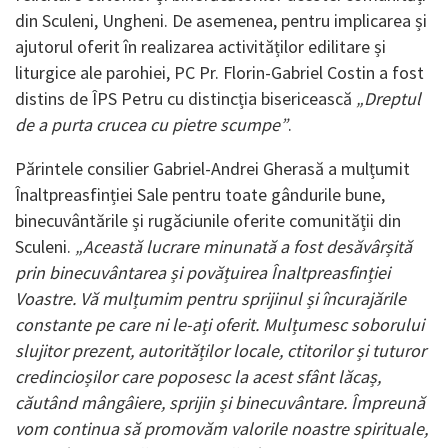
din Sculeni, Ungheni. De asemenea, pentru implicarea și
ajutorul oferit în realizarea activităților edilitare și
liturgice ale parohiei, PC Pr. Florin-Gabriel Costin a fost
distins de ÎPS Petru cu distincția bisericească
„Dreptul
de a purta crucea cu pietre scumpe”
.
Părintele consilier Gabriel-Andrei Gherasă a mulțumit
Înaltpreasfinției Sale pentru toate gândurile bune,
binecuvântările și rugăciunile oferite comunității din
Sculeni.
„Această lucrare minunată a fost desăvârșită
prin binecuvântarea și povățuirea Înaltpreasfinției
Voastre. Vă mulțumim pentru sprijinul și încurajările
constante pe care ni le-ați oferit. Mulțumesc soborului
slujitor prezent, autorităților locale, ctitorilor și tuturor
credincioșilor care poposesc la acest sfânt lăcaș,
căutând mângâiere, sprijin și binecuvântare. Împreună
vom continua să promovăm valorile noastre spirituale,