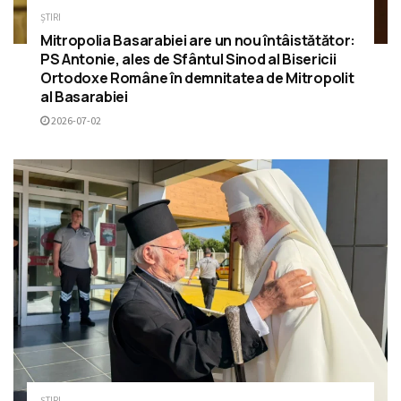
ȘTIRI
Mitropolia Basarabiei are un nou întâistătător:
PS Antonie, ales de Sfântul Sinod al Bisericii
Ortodoxe Române în demnitatea de Mitropolit
al Basarabiei
2026-07-02
ȘTIRI