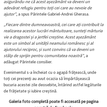
asigurându-ne că acest așezământ va deveni un
adevărat refugiu pentru toți cei care au nevoie de
ajutor”
, a spus Părintele Gabriel-Andrei Gherasa.
„Fiecare dintre dumneavoastră, cei care ați contribuit la
realizarea acestor lucrări mântuitoare, sunteți mărturia
vie a dragostei și a jertfei creștine. Acest așezământ
este un simbol al unității neamului românesc și al
ajutorului reciproc, și sunt convins că va deveni un
stâlp de sprijin pentru comunitatea noastră”
, a
adăugat Părintele consilier.
Evenimentul s-a încheiat cu o agapă frățească, unde
toți cei prezenți au avut ocazia să împărtășească
bucuria acestei zile deosebite, întărind astfel legăturile
de frățietate și iubire creștină.
Galeria foto completă poate fi accesată pe pagina