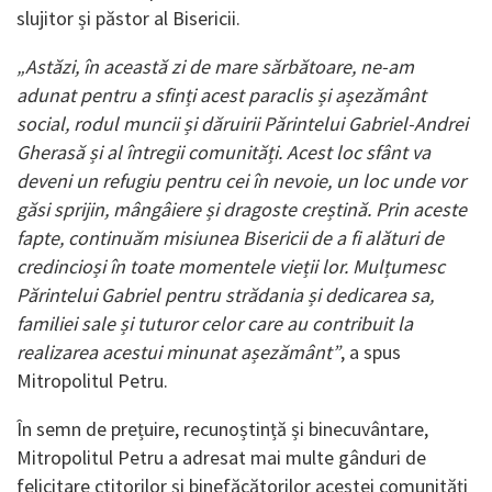
slujitor și păstor al Bisericii.
„Astăzi, în această zi de mare sărbătoare, ne-am
adunat pentru a sfinți acest paraclis și așezământ
social, rodul muncii și dăruirii Părintelui Gabriel-Andrei
Gherasă și al întregii comunități. Acest loc sfânt va
deveni un refugiu pentru cei în nevoie, un loc unde vor
găsi sprijin, mângâiere și dragoste creștină. Prin aceste
fapte, continuăm misiunea Bisericii de a fi alături de
credincioși în toate momentele vieții lor. Mulțumesc
Părintelui Gabriel pentru strădania și dedicarea sa,
familiei sale și tuturor celor care au contribuit la
realizarea acestui minunat așezământ”
, a spus
Mitropolitul Petru.
În semn de prețuire, recunoștință și binecuvântare,
Mitropolitul Petru a adresat mai multe gânduri de
felicitare ctitorilor și binefăcătorilor acestei comunități