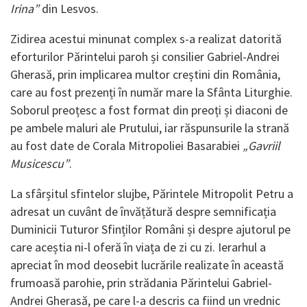
Irina”
din Lesvos.
Zidirea acestui minunat complex s-a realizat datorită
eforturilor Părintelui paroh și consilier Gabriel-Andrei
Gherasă, prin implicarea multor creștini din România,
care au fost prezenți în număr mare la Sfânta Liturghie.
Soborul preoțesc a fost format din preoți și diaconi de
pe ambele maluri ale Prutului, iar răspunsurile la strană
au fost date de Corala Mitropoliei Basarabiei
„Gavriil
Musicescu”
.
La sfârșitul sfintelor slujbe, Părintele Mitropolit Petru a
adresat un cuvânt de învățătură despre semnificația
Duminicii Tuturor Sfinților Români și despre ajutorul pe
care aceștia ni-l oferă în viața de zi cu zi. Ierarhul a
apreciat în mod deosebit lucrările realizate în această
frumoasă parohie, prin strădania Părintelui Gabriel-
Andrei Gherasă, pe care l-a descris ca fiind un vrednic