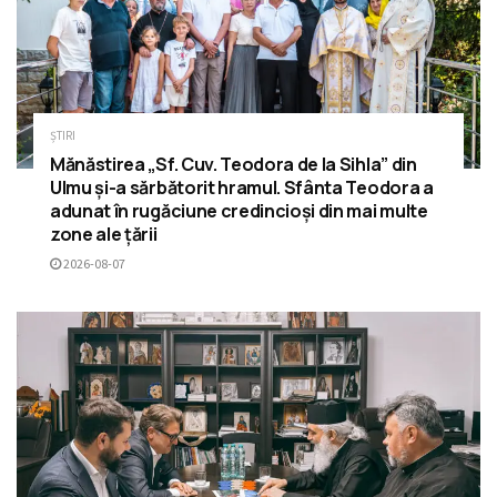
ȘTIRI
Mănăstirea „Sf. Cuv. Teodora de la Sihla” din
Ulmu și-a sărbătorit hramul. Sfânta Teodora a
adunat în rugăciune credincioși din mai multe
zone ale țării
2026-08-07