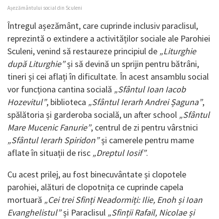
Așezământului social din Sculeni
Întregul așezământ, care cuprinde inclusiv paraclisul,
reprezintă o extindere a activităților sociale ale Parohiei
Sculeni, venind să restaureze principiul de
„Liturghie
după Liturghie”
și să devină un sprijin pentru bătrâni,
tineri și cei aflați în dificultate. În acest ansamblu social
vor funcționa cantina socială
„Sfântul Ioan Iacob
Hozevitul”
, biblioteca
„Sfântul Ierarh Andrei Șaguna”
,
spălătoria și garderoba socială, un after school
„Sfântul
Mare Mucenic Fanurie”
, centrul de zi pentru vârstnici
„Sfântul Ierarh Spiridon”
și camerele pentru mame
aflate în situații de risc
„Dreptul Iosif”
.
Cu acest prilej, au fost binecuvântate și clopotele
parohiei, alături de clopotnița ce cuprinde capela
mortuară
„Cei trei Sfinți Neadormiți: Ilie, Enoh și Ioan
Evanghelistul”
și Paraclisul
„Sfinții Rafail, Nicolae și