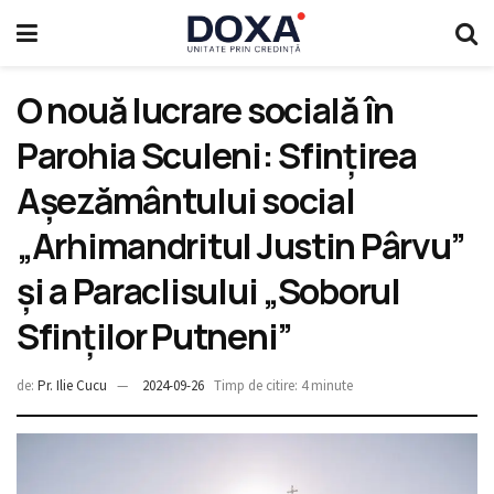
O nouă lucrare socială în
Parohia Sculeni: Sfințirea
Așezământului social
„Arhimandritul Justin Pârvu”
și a Paraclisului „Soborul
Sfinților Putneni”
de:
Pr. Ilie Cucu
2024-09-26
Timp de citire: 4 minute