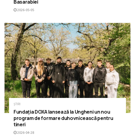
Basarabiei
2026-05-05
ȘTIRI
Fundația DOXA lansează la Ungheni un nou
program de formare duhovnicească pentru
tineri
2026-04-28