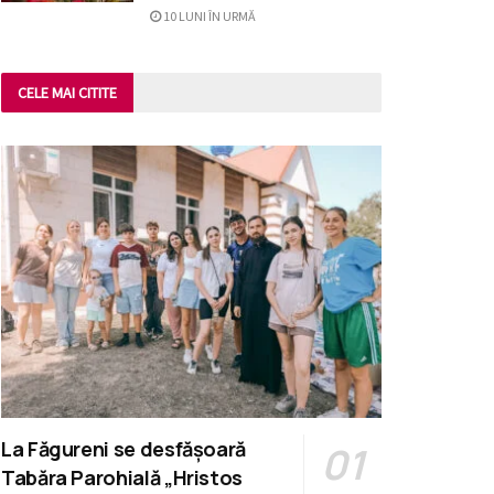
10 LUNI ÎN URMĂ
CELE MAI CITITE
La Făgureni se desfășoară
Tabăra Parohială „Hristos