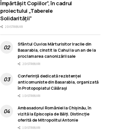
Împărtășit Copiilor”, în cadrul
proiectului „Taberele
Solidarității”
2 DISTRIBUIRI
Sfântul Cuvios Mărturisitor Iraclie din
Basarabia, cinstit la Cahul la un an de la
proclamarea canonizării sale
2 DISTRIBUIRI
Conferință dedicată rezistenței
anticomuniste din Basarabia, organizată
în Protopopiatul Călărași
1 DISTRIBUIRI
Ambasadorul României la Chișinău, în
vizită la Episcopia de Bălți. Distincție
oferită de Mitropolitul Antonie
1 DISTRIBUIRI