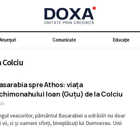
Anunțuri
Comunicate
Educație
a Colciu
asarabia spre Athos: viața
chimonahului Ioan (Guțu) de la Colciu
-25
ngul veacurilor, pământul Basarabiei a odrăslit nu doar
 vii, ci și oameni sfinți, bineplăcuți lui Dumnezeu. Unii