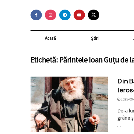
Acasă
Știri
Etichetă:
Părintele Ioan Guțu de l
Din B
Ieros
2025-09
De-a lu
grâne și
...