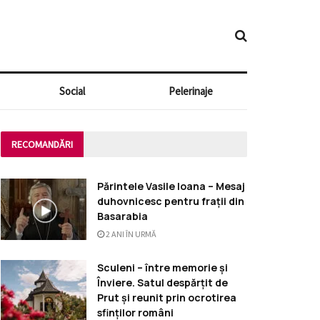
Social
Pelerinaje
RECOMANDĂRI
Părintele Vasile Ioana – Mesaj
duhovnicesc pentru frații din
Basarabia
2 ANI ÎN URMĂ
Sculeni – între memorie și
Înviere. Satul despărțit de
Prut și reunit prin ocrotirea
sfinților români