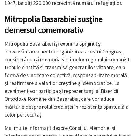
1947, iar alți 220.000 reprezintă numărul refugiaților.
Mitropolia Basarabiei susține
demersul comemorativ
Mitropolia Basarabiei își exprimă sprijinul și
binecuvântarea pentru organizarea acestui Congres,
considerând că memoria victimelor regimului comunist
trebuie cinstită și transmisă generațiilor viitoare, ca o
formă de vindecare colectivă, responsabilitate morală
și reafirmare a valorilor creștine și democratice. La
eveniment vor participa și reprezentanți ai Bisericii
Ortodoxe Române din Basarabia, care vor aduce
mărturie despre rolul credinței în rezistența spirituală a
celor persecutați.
Mai multe informații despre Consiliul Memoriei și
înființarea acestuia pot fi consultate în articolul publicat