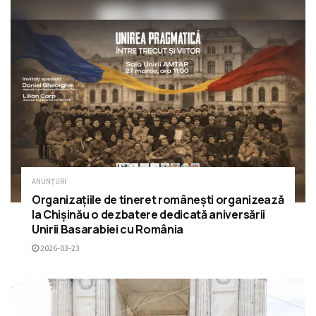
ANUNȚURI
Organizațiile de tineret românești organizează
la Chișinău o dezbatere dedicată aniversării
Unirii Basarabiei cu România
2026-03-23