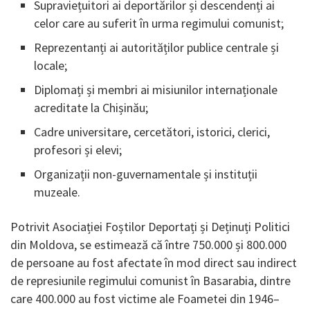
Supraviețuitori ai deportărilor și descendenți ai
celor care au suferit în urma regimului comunist;
Reprezentanți ai autorităților publice centrale și
locale;
Diplomați și membri ai misiunilor internaționale
acreditate la Chișinău;
Cadre universitare, cercetători, istorici, clerici,
profesori și elevi;
Organizații non-guvernamentale și instituții
muzeale.
Potrivit Asociației Foștilor Deportați și Deținuți Politici
din Moldova, se estimează că între 750.000 și 800.000
de persoane au fost afectate în mod direct sau indirect
de represiunile regimului comunist în Basarabia, dintre
care 400.000 au fost victime ale Foametei din 1946–