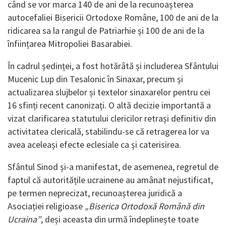
când se vor marca 140 de ani de la recunoașterea
autocefaliei Bisericii Ortodoxe Române, 100 de ani de la
ridicarea sa la rangul de Patriarhie și 100 de ani de la
înființarea Mitropoliei Basarabiei.
În cadrul ședinței, a fost hotărâtă și includerea Sfântului
Mucenic Lup din Tesalonic în Sinaxar, precum și
actualizarea slujbelor și textelor sinaxarelor pentru cei
16 sfinți recent canonizați. O altă decizie importantă a
vizat clarificarea statutului clericilor retrași definitiv din
activitatea clericală, stabilindu-se că retragerea lor va
avea aceleași efecte eclesiale ca și caterisirea.
Sfântul Sinod și-a manifestat, de asemenea, regretul de
faptul că autoritățile ucrainene au amânat nejustificat,
pe termen neprecizat, recunoașterea juridică a
Asociației religioase
„Biserica Ortodoxă Română din
Ucraina”
, deși aceasta din urmă îndeplinește toate