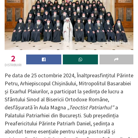
2
DISTRIBUIRI
Pe data de 25 octombrie 2024, Înaltpreasfințitul Părinte
Petru, Arhiepiscopul Chișinăului, Mitropolitul Basarabiei
și Exarhul Plaiurilor, a participat la ședința de lucru a
Sfântului Sinod al Bisericii Ortodoxe Române,
desfășurată în Aula Magna
„Teoctist Patriarhul”
a
Palatului Patriarhiei din București. Sub președinția
Preafericitului Părinte Patriarh Daniel, ședința a
abordat teme esențiale pentru viața pastorală și