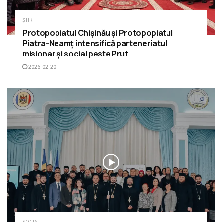
ȘTIRI
Protopopiatul Chișinău și Protopopiatul
Piatra-Neamț intensifică parteneriatul
misionar și social peste Prut
2026-02-20
SOCIAL