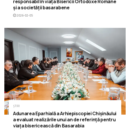
responsabil în viața Bisericii Ortodoxe Române
și a societății basarabene
2026-02-05
ȘTIRI
Adunarea Eparhială a Arhiepiscopiei Chișinăului
a evaluat realizările unui an de referință pentru
viața bisericească din Basarabia