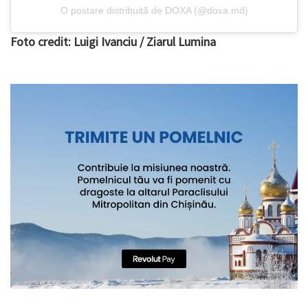
O postare distribuită de DOXA (@doxa.md)
Foto credit: Luigi Ivanciu / Ziarul Lumina