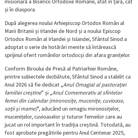
misionară a Bisericii Ortodoxe Române, atât în țară, cât
și în diaspora.
După alegerea noului Arhiepiscop Ortodox Român al
Marii Britanii și Irlandei de Nord și a noului Episcop
Ortodox Român al Irlandei și Islandei, Sfântul Sinod a
adoptat o serie de hotărâri menite să întărească
sprijinul oferit românilor ortodocși din afara granițelor.
Conform Biroului de Presă al Patriarhiei Române,
printre subiectele dezbătute, Sfântul Sinod a stabilit ca
Anul 2026 să fie dedicat „
Anul Omagial al pastorației
familiei creștine
” și „
Anul Comemorativ al sfintelor
femei din calendar (mironosițe, mucenițe, cuvioase,
soții și mame)
”, aducând un omagiu mironosițelor,
mucenițelor, cuvioaselor și tuturor femeilor care au
jucat un rol important în tradiția creștină. Totodată, au
fost aprobate pregătirile pentru Anul Centenar 2025,