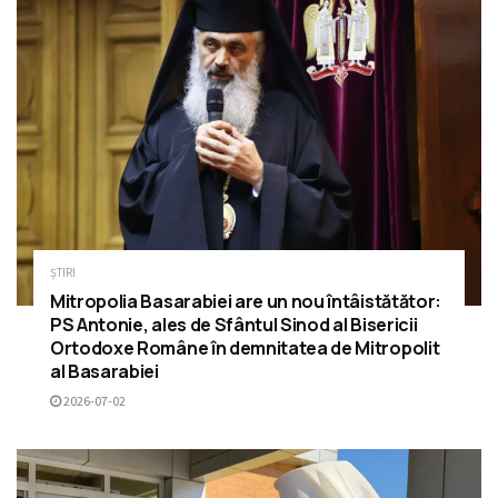
ȘTIRI
Mitropolia Basarabiei are un nou întâistătător:
PS Antonie, ales de Sfântul Sinod al Bisericii
Ortodoxe Române în demnitatea de Mitropolit
al Basarabiei
2026-07-02