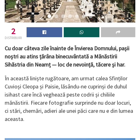
2
DISTRIBUIRI
Cu doar câteva zile înainte de Învierea Domnului, pașii
noștri au atins țărâna binecuvântată a Mănăstirii
Sihăstria din Neamț — loc de nevoință, tăcere și har.
În această liniște rugătoare, am urmat calea Sfinților
Cuvioși Cleopa și Paisie, lăsându-ne cuprinși de duhul
isihast care încă veghează peste codrii și chiliile
mănăstirii. Fiecare fotografie surprinde nu doar locuri,
ci stări, chemări, adieri ale unei păci care nu e din lumea
aceasta.