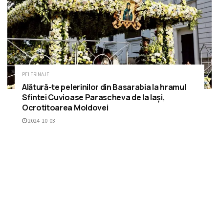
PELERINAJE
Alătură-te pelerinilor din Basarabia la hramul
Sfintei Cuvioase Parascheva de la Iași,
Ocrotitoarea Moldovei
2024-10-03
RECOMANDĂRI
Veșmântul Sfintei Mucenițe Filofteia, va fi
adus spre închinare în Parohia „Buna Vestire
și Soborul Sfinților Putneni” din Sculeni