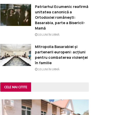
Patriarhul Ecumenic reafirmă
unitatea canonică a
Ortodoxiei românești:
Basarabia, parte a Bisericii-
Mamă
10 LUNI ÎN URMĂ
Mitropolia Basarabiei și
partenerii europeni: acțiuni
pentru combaterea violenței
în familie
10 LUNI ÎN URMĂ
CELE MAI CITITE