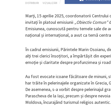
DISTRIBUIRI
VIZUALIZĂRI
Marți, 15 aprilie 2025, coordonatorii Centrului
invitați în platoul emisiunii
„Obiectiv Comun”
d
Emisiunea, cunoscută pentru temele sale de ac
național și internațional, a avut ca temă centr
În cadrul emisiunii, Părintele Marin Osoianu, d
alți trei clerici însoțitori, a împărtășit din expe
emoție și claritate despre profunzimea și roadel
Au fost evocate icoane făcătoare de minuni, 
har trăite în pelerinajele organizate în Grecia,
De asemenea, s-a vorbit despre pelerinajul gra
Parascheva de la Iași, precum și despre nevoia
Moldova, încurajând turismul religios autentic.