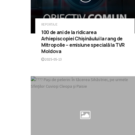
REPORTAJE
100 de ani de la ridicarea
Arhiepiscopiei Chișinăului la rang de
Mitropolie – emisiune specială la TVR
Moldova
2025-05-13