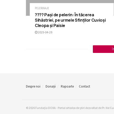
PELERINAJE
???? Pași de pelerin: În tăcerea
Sihăstriei, pe urmele Sfinților Cuvioși
Cleopa și Paisie
2025-04-29
Î
Despre noi
Donații
Rapoarte
Contact
© 2026 Fundația DOXA - Portal ortodox de știri dezvoltat de Pr. Ilie Cu