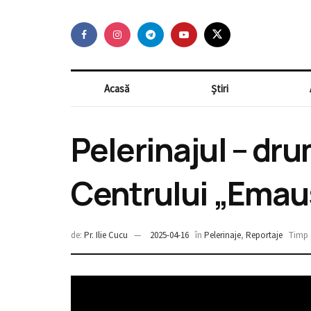
Acasă
Știri
Pelerinajul – drum
Centrului „Emaus
de:
Pr. Ilie Cucu
2025-04-16
în
Pelerinaje
,
Reportaje
Timp d