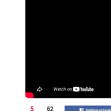
5
62
Distribuie pe Face