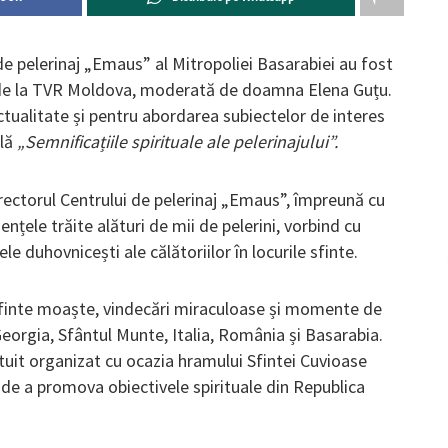
 de pelerinaj „Emaus” al Mitropoliei Basarabiei au fost
e la TVR Moldova, moderată de doamna Elena Guțu.
tualitate și pentru abordarea subiectelor de interes
ală
„Semnificațiile spirituale ale pelerinajului”.
irectorul Centrului de pelerinaj „Emaus”, împreună cu
riențele trăite alături de mii de pelerini, vorbind cu
e duhovnicești ale călătoriilor în locurile sfinte.
sfinte moaște, vindecări miraculoase și momente de
 Georgia, Sfântul Munte, Italia, România și Basarabia.
tuit organizat cu ocazia hramului Sfintei Cuvioase
 de a promova obiectivele spirituale din Republica