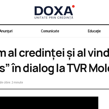
Anunțuri
Comunicate
Educație
 al credinței și al vin
” în dialog la TVR Mo
e citire: 2 minute