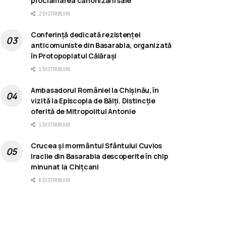
proclamarea canonizării sale
2 DISTRIBUIRI
Conferință dedicată rezistenței
anticomuniste din Basarabia, organizată
în Protopopiatul Călărași
1 DISTRIBUIRI
Ambasadorul României la Chișinău, în
vizită la Episcopia de Bălți. Distincție
oferită de Mitropolitul Antonie
1 DISTRIBUIRI
Crucea și mormântul Sfântului Cuvios
Iraclie din Basarabia descoperite în chip
minunat la Chițcani
8 DISTRIBUIRI