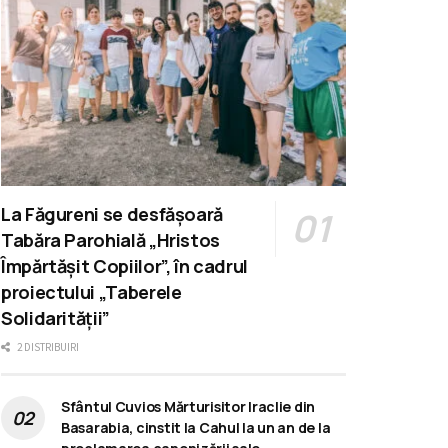
La Făgureni se desfășoară
Tabăra Parohială „Hristos
Împărtășit Copiilor”, în cadrul
proiectului „Taberele
Solidarității”
2 DISTRIBUIRI
Sfântul Cuvios Mărturisitor Iraclie din
Basarabia, cinstit la Cahul la un an de la