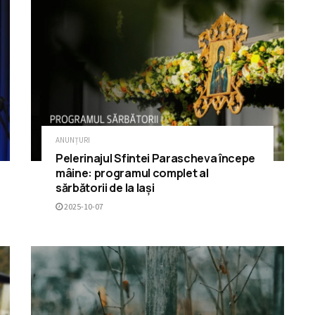
ANUNȚURI
Pelerinajul Sfintei Parascheva începe
mâine: programul complet al
sărbătorii de la Iași
2025-10-07