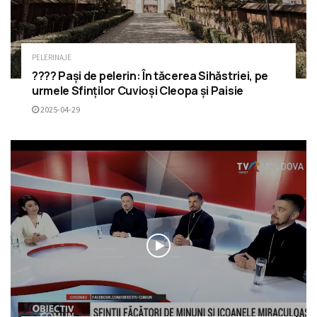
PELERINAJE
???? Pași de pelerin: În tăcerea Sihăstriei, pe
urmele Sfinților Cuvioși Cleopa și Paisie
2025-04-29