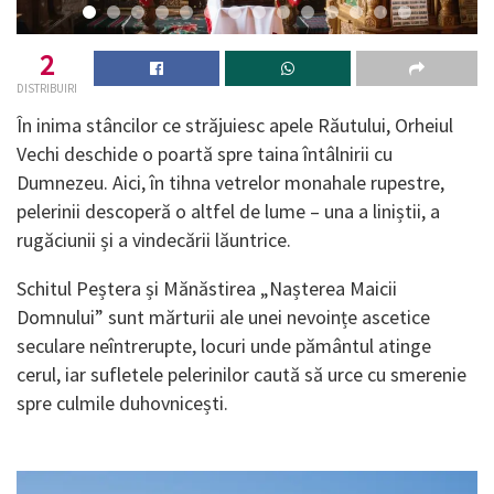
2
DISTRIBUIRI
În inima stâncilor ce străjuiesc apele Răutului, Orheiul
Vechi deschide o poartă spre taina întâlnirii cu
Dumnezeu. Aici, în tihna vetrelor monahale rupestre,
pelerinii descoperă o altfel de lume – una a liniștii, a
rugăciunii și a vindecării lăuntrice.
Schitul Peștera și Mănăstirea „Nașterea Maicii
Domnului” sunt mărturii ale unei nevoințe ascetice
seculare neîntrerupte, locuri unde pământul atinge
cerul, iar sufletele pelerinilor caută să urce cu smerenie
spre culmile duhovnicești.