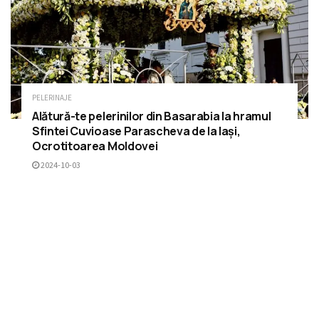
PELERINAJE
Alătură-te pelerinilor din Basarabia la hramul
Sfintei Cuvioase Parascheva de la Iași,
Ocrotitoarea Moldovei
2024-10-03
RECOMANDĂRI
Conferință anuală la Sadova: „Biserica –
Spațiu de tămăduire sufletească și
trupească” în contextul Anului Omagial al
Pastorației Bolnavilor