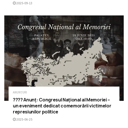
2025-09-13
ANUNȚURI
???? Anunț: Congresul Național al Memoriei –
un eveniment dedicat comemorării victimelor
represiunilor politice
2025-06-25