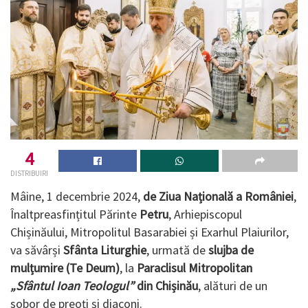
4
DISTRIBUIRI
Mâine, 1 decembrie 2024,
de Ziua Națională a României
,
Înaltpreasfințitul Părinte
Petru
, Arhiepiscopul
Chișinăului, Mitropolitul Basarabiei și Exarhul Plaiurilor,
va săvârși
Sfânta Liturghie
, urmată de
slujba de
mulțumire (Te Deum)
, la
Paraclisul Mitropolitan
„Sfântul Ioan Teologul”
din Chișinău
, alături de un
sobor de preoți și diaconi.