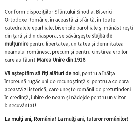
Conform dispozițiilor Sfântului Sinod al Bisericii
Ortodoxe Române, în această zi sfântă, în toate
catedralele eparhiale, bisericile parohiale și mănăstirești
din țară și din diaspora, se săvârșește
slujba de
mulțumire
pentru libertatea, unitatea și demnitatea
neamului românesc, precum și pentru cinstirea eroilor
care au făurit
Marea Unire din 1918
.
Vă așteptăm să fiți alături de noi
, pentru a înălța
împreună rugăciuni de recunoștință și pentru a celebra
această zi istorică, care unește românii de pretutindeni
în credință, iubire de neam și nădejde pentru un viitor
binecuvântat!
La mulți ani, România! La mulți ani, tuturor românilor!