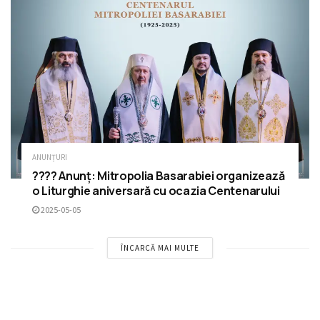
ANUNȚURI
???? Anunț: Mitropolia Basarabiei organizează
o Liturghie aniversară cu ocazia Centenarului
2025-05-05
ÎNCARCĂ MAI MULTE
Please
login
to join discussion
RECOMANDĂRI