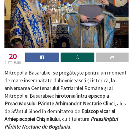
20
DISTRIBUIRI
Mitropolia Basarabiei se pregătește pentru un moment
de mare însemnătate duhovnicească și istorică, la
aniversarea Centenarului Patriarhiei Române și al
Mitropoliei Basarabiei:
hirotonia întru episcop a
Preacuviosului Părinte Arhimandrit Nectarie Clinci
, ales
de Sfântul Sinod în demnitatea de
Episcop vicar al
Arhiepiscopiei Chișinăului
, cu titulatura
Preasfințitul
Părinte Nectarie de Bogdania
.