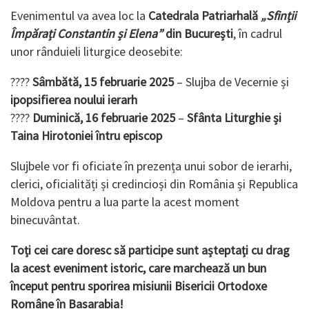
Evenimentul va avea loc la
Catedrala Patriarhală
„Sfinții
Împărați Constantin și Elena”
din București
, în cadrul
unor rânduieli liturgice deosebite:
????
Sâmbătă, 15 februarie 2025
– Slujba de Vecernie și
ipopsifierea noului ierarh
????
Duminică, 16 februarie 2025
–
Sfânta Liturghie și
Taina Hirotoniei întru episcop
Slujbele vor fi oficiate în prezența unui sobor de ierarhi,
clerici, oficialități și credincioși din România și Republica
Moldova pentru a lua parte la acest moment
binecuvântat.
Toți cei care doresc să participe sunt așteptați cu drag
la acest eveniment istoric, care marchează un bun
început pentru sporirea misiunii Bisericii Ortodoxe
Române în Basarabia!