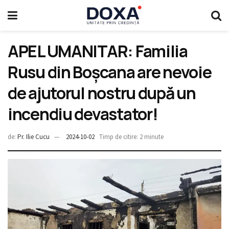
APEL UMANITAR: Familia
Rusu din Boșcana are nevoie
de ajutorul nostru după un
incendiu devastator!
de:
Pr. Ilie Cucu
2024-10-02
Timp de citire: 2 minute