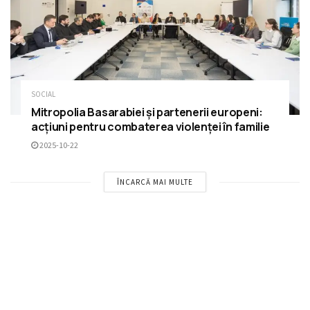
SOCIAL
Mitropolia Basarabiei și partenerii europeni:
acțiuni pentru combaterea violenței în familie
2025-10-22
ÎNCARCĂ MAI MULTE
RECOMANDĂRI
Eveniment istoric la Cricova: Prima slujbă
arhierească în Parohia „Sfântul Alexandru din
Svir”