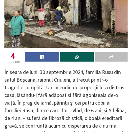
4
DISTRIBUIRI
În seara de luni, 30 septembrie 2024, familia Rusu din
satul Boșcana, raionul Criuleni, a trecut printr-o
tragedie cumplită. Un incendiu de proporții le-a distrus
casa, lăsându-i fără adăpost și fără agoniseala de-o
viață. În prag de iarnă, părinții și cei patru copii ai
familiei Rusu, dintre care doi – Vlad, de 6 ani, și Adelina,
de 4 ani – suferă de fibroză chistică, o boală ereditară
gravă, se confruntă acum cu disperarea de a nu mai