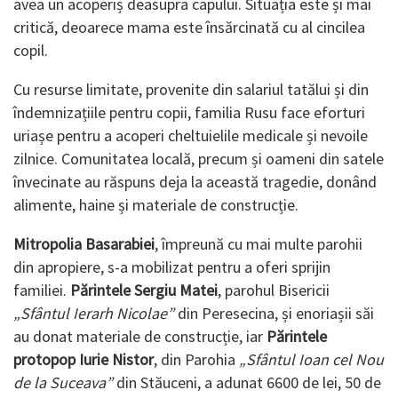
avea un acoperiș deasupra capului. Situația este și mai
critică, deoarece mama este însărcinată cu al cincilea
copil.
Cu resurse limitate, provenite din salariul tatălui și din
îndemnizațiile pentru copii, familia Rusu face eforturi
uriașe pentru a acoperi cheltuielile medicale și nevoile
zilnice. Comunitatea locală, precum și oameni din satele
învecinate au răspuns deja la această tragedie, donând
alimente, haine și materiale de construcție.
Mitropolia Basarabiei
, împreună cu mai multe parohii
din apropiere, s-a mobilizat pentru a oferi sprijin
familiei.
Părintele Sergiu Matei
, parohul Bisericii
„Sfântul Ierarh Nicolae”
din Peresecina, și enoriașii săi
au donat materiale de construcție, iar
Părintele
protopop Iurie Nistor
, din Parohia
„Sfântul Ioan cel Nou
de la Suceava”
din Stăuceni, a adunat 6600 de lei, 50 de