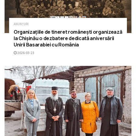
ANUNȚURI
Organizațiile de tineret românești organizează
la Chișinău o dezbatere dedicată aniversării
Unirii Basarabiei cu România
2026-03-23