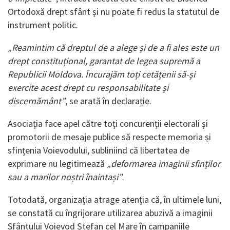
Ortodoxă drept sfânt și nu poate fi redus la statutul de
instrument politic.
„Reamintim că dreptul de a alege și de a fi ales este un
drept constituțional, garantat de legea supremă a
Republicii Moldova. Încurajăm toți cetățenii să-și
exercite acest drept cu responsabilitate și
discernământ”
, se arată în declarație.
Asociația face apel către toți concurenții electorali și
promotorii de mesaje publice să respecte memoria și
sfințenia Voievodului, subliniind că libertatea de
exprimare nu legitimează
„deformarea imaginii sfinților
sau a marilor noștri înaintași”
.
Totodată, organizația atrage atenția că, în ultimele luni,
se constată cu îngrijorare utilizarea abuzivă a imaginii
Sfântului Voievod Ștefan cel Mare în campaniile