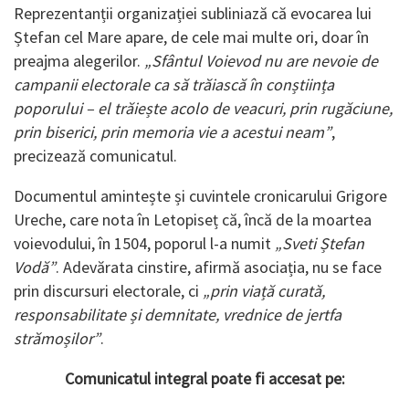
Reprezentanții organizației subliniază că evocarea lui
Ștefan cel Mare apare, de cele mai multe ori, doar în
preajma alegerilor.
„Sfântul Voievod nu are nevoie de
campanii electorale ca să trăiască în conștiința
poporului – el trăiește acolo de veacuri, prin rugăciune,
prin biserici, prin memoria vie a acestui neam”
,
precizează comunicatul.
Documentul amintește și cuvintele cronicarului Grigore
Ureche, care nota în Letopiseț că, încă de la moartea
voievodului, în 1504, poporul l-a numit
„Sveti Ștefan
Vodă”
. Adevărata cinstire, afirmă asociația, nu se face
prin discursuri electorale, ci
„prin viață curată,
responsabilitate și demnitate, vrednice de jertfa
strămoșilor”
.
Comunicatul integral poate fi accesat pe: