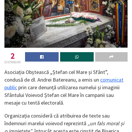
2
DISTRIBUIRI
Asociația Obștească „Ștefan cel Mare și Sfânt”,
condusă de dl. Andrei Batereanu, a emis un
comunicat
public
prin care denunță utilizarea numelui și imaginii
Sfântului Voievod Ștefan cel Mare în campanii sau
mesaje cu tentă electorală.
Organizația consideră că atribuirea de texte sau
îndemnuri marelui voievod reprezintă
„un fals moral și
o impietate”
, întrucât acesta este cinstit de Biserica