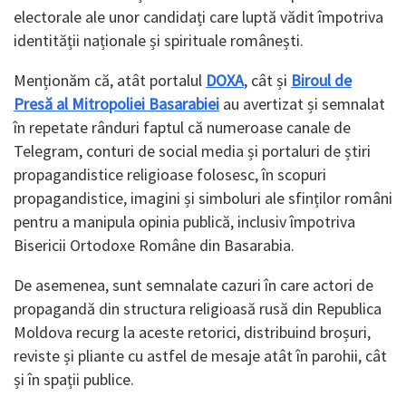
electorale ale unor candidați care luptă vădit împotriva
identității naționale și spirituale românești.
Menționăm că, atât portalul
DOXA
, cât și
Biroul de
Presă al Mitropoliei Basarabiei
au avertizat și semnalat
în repetate rânduri faptul că numeroase canale de
Telegram, conturi de social media și portaluri de știri
propagandistice religioase folosesc, în scopuri
propagandistice, imagini și simboluri ale sfinților români
pentru a manipula opinia publică, inclusiv împotriva
Bisericii Ortodoxe Române din Basarabia.
De asemenea, sunt semnalate cazuri în care actori de
propagandă din structura religioasă rusă din Republica
Moldova recurg la aceste retorici, distribuind broșuri,
reviste și pliante cu astfel de mesaje atât în parohii, cât
și în spații publice.