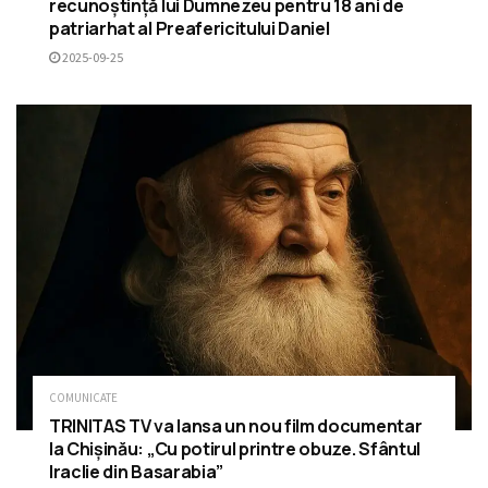
recunoștință lui Dumnezeu pentru 18 ani de
patriarhat al Preafericitului Daniel
2025-09-25
COMUNICATE
TRINITAS TV va lansa un nou film documentar
la Chișinău: „Cu potirul printre obuze. Sfântul
Iraclie din Basarabia”