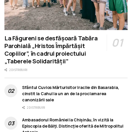
La Făgureni se desfășoară Tabăra
Parohială „Hristos Împărtășit
Copiilor”, în cadrul proiectului
„Taberele Solidarității”
2 DISTRIBUIRI
Sfântul Cuvios Mărturisitor Iraclie din Basarabia,
cinstit la Cahul la un an de la proclamarea
canonizării sale
2 DISTRIBUIRI
Ambasadorul României la Chișinău, în vizită la
Episcopia de Bălți. Distincție oferită de Mitropolitul