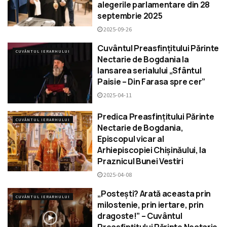
alegerile parlamentare din 28
septembrie 2025
2025-09-26
Cuvântul Preasfințitului Părinte
CUVÂNTUL IERARHULUI
Nectarie de Bogdania la
lansarea serialului „Sfântul
Paisie – Din Farasa spre cer”
2025-04-11
Predica Preasfințitului Părinte
CUVÂNTUL IERARHULUI
Nectarie de Bogdania,
Episcopul vicar al
Arhiepiscopiei Chișinăului, la
Praznicul Bunei Vestiri
2025-04-08
„Postești? Arată aceasta prin
CUVÂNTUL IERARHULUI
milostenie, prin iertare, prin
dragoste!” – Cuvântul
Preasfințitului Părinte Nectarie