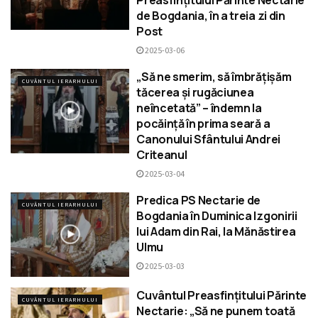
de Bogdania, în a treia zi din
Post
2025-03-06
„Să ne smerim, să îmbrățișăm
CUVÂNTUL IERARHULUI
tăcerea și rugăciunea
neîncetată” – îndemn la
pocăință în prima seară a
Canonului Sfântului Andrei
Criteanul
2025-03-04
Predica PS Nectarie de
CUVÂNTUL IERARHULUI
Bogdania în Duminica Izgonirii
lui Adam din Rai, la Mănăstirea
Ulmu
2025-03-03
Cuvântul Preasfințitului Părinte
CUVÂNTUL IERARHULUI
Nectarie: „Să ne punem toată