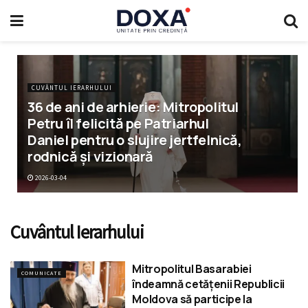
CUVÂNTUL IERARHULUI
36 de ani de arhierie: Mitropolitul
Petru îl felicită pe Patriarhul
Daniel pentru o slujire jertfelnică,
rodnică și vizionară
2026-03-04
Cuvântul Ierarhului
Mitropolitul Basarabiei
COMUNICATE
îndeamnă cetățenii Republicii
Moldova să participe la