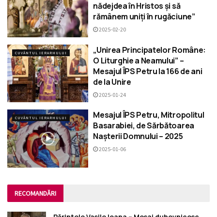
nădejdea în Hristos și să
rămânem uniți în rugăciune”
2025-02-20
„Unirea Principatelor Române:
CUVÂNTUL IERARHULUI
O Liturghie a Neamului” –
Mesajul ÎPS Petru la 166 de ani
de la Unire
2025-01-24
Mesajul ÎPS Petru, Mitropolitul
CUVÂNTUL IERARHULUI
Basarabiei, de Sărbătoarea
Nașterii Domnului – 2025
2025-01-06
RECOMANDĂRI
Părintele Vasile Ioana – Mesaj duhovnicesc