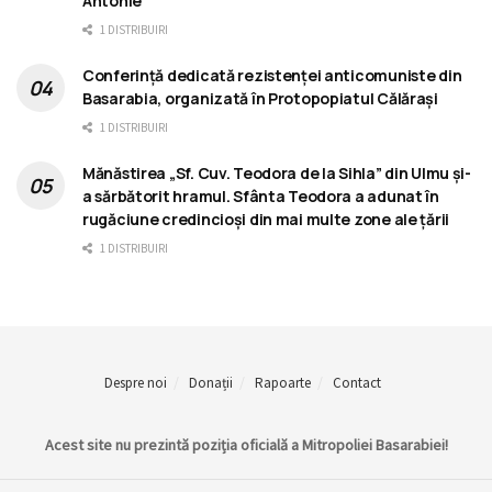
Antonie
1 DISTRIBUIRI
Conferință dedicată rezistenței anticomuniste din
Basarabia, organizată în Protopopiatul Călărași
1 DISTRIBUIRI
Mănăstirea „Sf. Cuv. Teodora de la Sihla” din Ulmu și-
a sărbătorit hramul. Sfânta Teodora a adunat în
rugăciune credincioși din mai multe zone ale țării
1 DISTRIBUIRI
Despre noi
Donații
Rapoarte
Contact
Acest site nu prezintă poziția oficială a Mitropoliei Basarabiei!