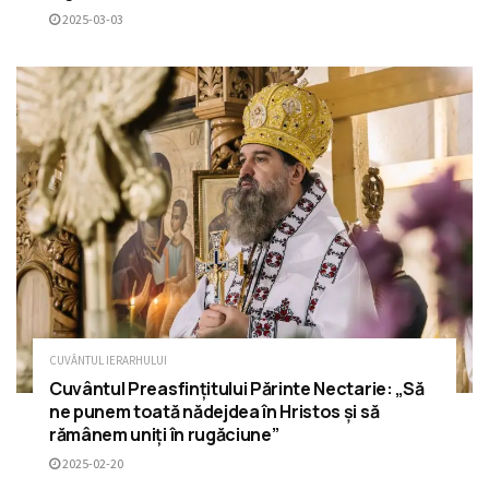
2025-03-03
CUVÂNTUL IERARHULUI
Cuvântul Preasfințitului Părinte Nectarie: „Să
ne punem toată nădejdea în Hristos și să
rămânem uniți în rugăciune”
2025-02-20