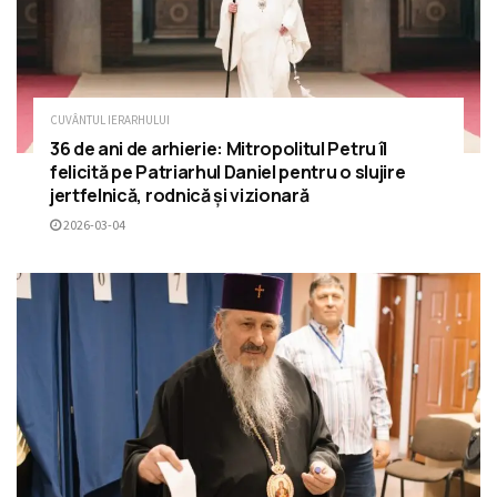
CUVÂNTUL IERARHULUI
36 de ani de arhierie: Mitropolitul Petru îl
felicită pe Patriarhul Daniel pentru o slujire
jertfelnică, rodnică și vizionară
2026-03-04