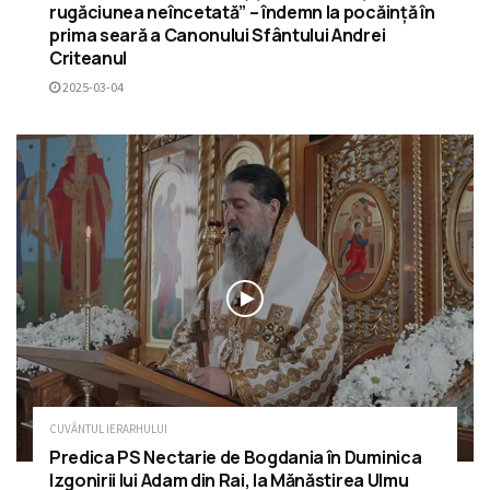
rugăciunea neîncetată” – îndemn la pocăință în
prima seară a Canonului Sfântului Andrei
Criteanul
2025-03-04
CUVÂNTUL IERARHULUI
Predica PS Nectarie de Bogdania în Duminica
Izgonirii lui Adam din Rai, la Mănăstirea Ulmu