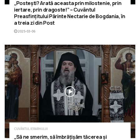
„Postești? Arată aceasta prin milostenie, prin
iertare, prin dragoste!” – Cuvântul
Preasfințitului Părinte Nectarie de Bogdania, în
a treia zi din Post
2025-03-06
CUVÂNTUL IERARHULUI
„Să ne smerim, să îmbrățișăm tăcerea și