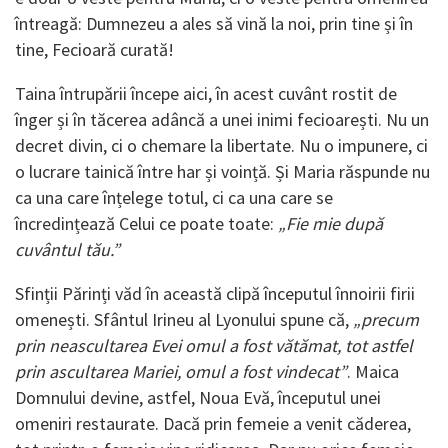
întreagă: Dumnezeu a ales să vină la noi, prin tine și în
tine, Fecioară curată!
Taina întrupării începe aici, în acest cuvânt rostit de
înger și în tăcerea adâncă a unei inimi fecioarești. Nu un
decret divin, ci o chemare la libertate. Nu o impunere, ci
o lucrare tainică între har și voință. Și Maria răspunde nu
ca una care înțelege totul, ci ca una care se
încredințează Celui ce poate toate:
„Fie mie după
cuvântul tău.”
Sfinții Părinți văd în această clipă începutul înnoirii firii
omenești. Sfântul Irineu al Lyonului spune că,
„precum
prin neascultarea Evei omul a fost vătămat, tot astfel
prin ascultarea Mariei, omul a fost vindecat”
. Maica
Domnului devine, astfel, Noua Evă, începutul unei
omeniri restaurate. Dacă prin femeie a venit căderea,