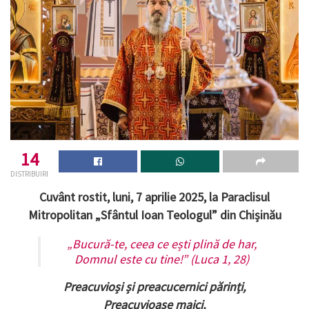
14
DISTRIBUIRI
Cuvânt rostit, luni, 7 aprilie 2025, la Paraclisul
Mitropolitan „Sfântul Ioan Teologul” din Chișinău
„Bucură-te, ceea ce ești plină de har,
Domnul este cu tine!” (Luca 1, 28)
Preacuvioși și preacucernici părinți,
Preacuvioase maici,