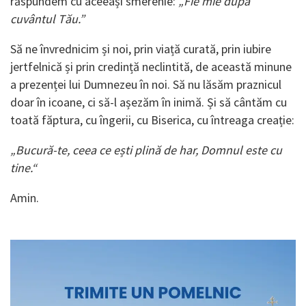
răspundem cu aceeași smerenie:
„Fie mie după
cuvântul Tău.”
Să ne învrednicim și noi, prin viață curată, prin iubire
jertfelnică și prin credință neclintită, de această minune
a prezenței lui Dumnezeu în noi. Să nu lăsăm praznicul
doar în icoane, ci să-l așezăm în inimă. Și să cântăm cu
toată făptura, cu îngerii, cu Biserica, cu întreaga creație:
„Bucură-te, ceea ce ești plină de har, Domnul este cu
tine.“
Amin.