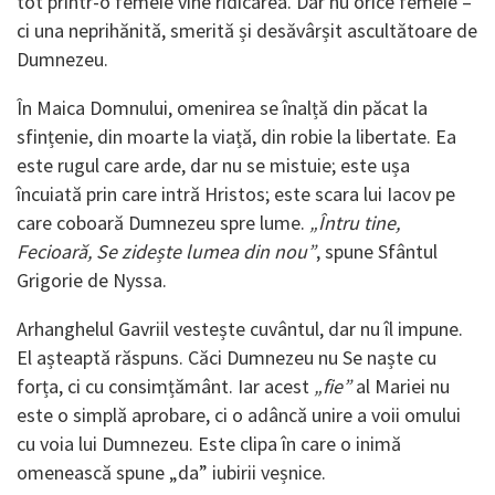
tot printr-o femeie vine ridicarea. Dar nu orice femeie –
ci una neprihănită, smerită și desăvârșit ascultătoare de
Dumnezeu.
În Maica Domnului, omenirea se înalță din păcat la
sfințenie, din moarte la viață, din robie la libertate. Ea
este rugul care arde, dar nu se mistuie; este ușa
încuiată prin care intră Hristos; este scara lui Iacov pe
care coboară Dumnezeu spre lume.
„Întru tine,
Fecioară, Se zidește lumea din nou”
, spune Sfântul
Grigorie de Nyssa.
Arhanghelul Gavriil vestește cuvântul, dar nu îl impune.
El așteaptă răspuns. Căci Dumnezeu nu Se naște cu
forța, ci cu consimțământ. Iar acest
„fie”
al Mariei nu
este o simplă aprobare, ci o adâncă unire a voii omului
cu voia lui Dumnezeu. Este clipa în care o inimă
omenească spune „da” iubirii veșnice.