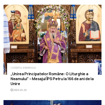
CUVÂNTUL IERARHULUI
„Unirea Principatelor Române: O Liturghie a
Neamului” – Mesajul ÎPS Petru la 166 de ani de la
Unire
2025-01-24