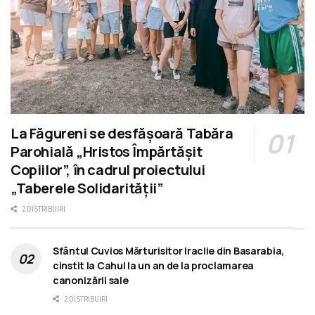
La Făgureni se desfășoară Tabăra
Parohială „Hristos Împărtășit
Copiilor”, în cadrul proiectului
„Taberele Solidarității”
2 DISTRIBUIRI
Sfântul Cuvios Mărturisitor Iraclie din Basarabia,
cinstit la Cahul la un an de la proclamarea
canonizării sale
2 DISTRIBUIRI