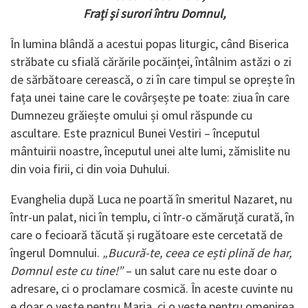
Frați și surori întru Domnul,
În lumina blândă a acestui popas liturgic, când Biserica
străbate cu sfială cărările pocăinței, întâlnim astăzi o zi
de sărbătoare cerească, o zi în care timpul se oprește în
fața unei taine care le covârșește pe toate: ziua în care
Dumnezeu grăiește omului și omul răspunde cu
ascultare. Este praznicul Bunei Vestiri – începutul
mântuirii noastre, începutul unei alte lumi, zămislite nu
din voia firii, ci din voia Duhului.
Evanghelia după Luca ne poartă în smeritul Nazaret, nu
într-un palat, nici în templu, ci într-o cămăruță curată, în
care o fecioară tăcută și rugătoare este cercetată de
îngerul Domnului.
„Bucură-te, ceea ce ești plină de har,
Domnul este cu tine!”
– un salut care nu este doar o
adresare, ci o proclamare cosmică. În aceste cuvinte nu
e doar o veste pentru Maria, ci o veste pentru omenirea