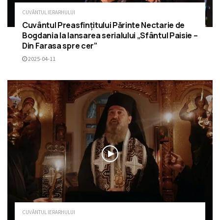
CUVÂNTUL IERARHULUI
Cuvântul Preasfințitului Părinte Nectarie de
Bogdania la lansarea serialului „Sfântul Paisie –
Din Farasa spre cer”
2025-04-11
CUVÂNTUL IERARHULUI