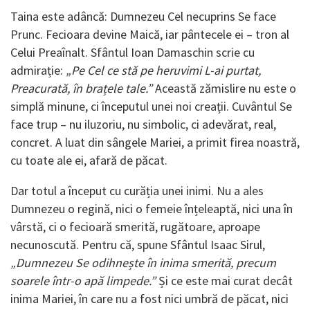
Taina este adâncă: Dumnezeu Cel necuprins Se face
Prunc. Fecioara devine Maică, iar pântecele ei – tron al
Celui Preaînalt. Sfântul Ioan Damaschin scrie cu
admirație:
„Pe Cel ce stă pe heruvimi L-ai purtat,
Preacurată, în brațele tale.”
Această zămislire nu este o
simplă minune, ci începutul unei noi creații. Cuvântul Se
face trup – nu iluzoriu, nu simbolic, ci adevărat, real,
concret. A luat din sângele Mariei, a primit firea noastră,
cu toate ale ei, afară de păcat.
Dar totul a început cu curăția unei inimi. Nu a ales
Dumnezeu o regină, nici o femeie înțeleaptă, nici una în
vârstă, ci o fecioară smerită, rugătoare, aproape
necunoscută. Pentru că, spune Sfântul Isaac Sirul,
„Dumnezeu Se odihnește în inima smerită, precum
soarele într-o apă limpede.”
Și ce este mai curat decât
inima Mariei, în care nu a fost nici umbră de păcat, nici