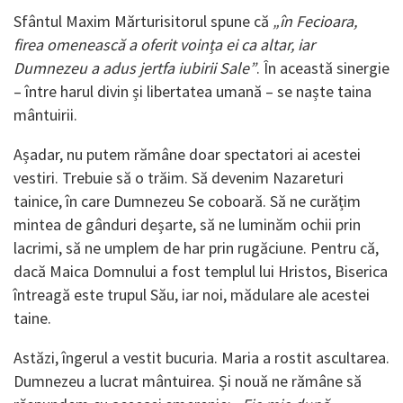
Sfântul Maxim Mărturisitorul spune că
„în Fecioara,
firea omenească a oferit voința ei ca altar, iar
Dumnezeu a adus jertfa iubirii Sale”
. În această sinergie
– între harul divin și libertatea umană – se naște taina
mântuirii.
Așadar, nu putem rămâne doar spectatori ai acestei
vestiri. Trebuie să o trăim. Să devenim Nazareturi
tainice, în care Dumnezeu Se coboară. Să ne curățim
mintea de gânduri deșarte, să ne luminăm ochii prin
lacrimi, să ne umplem de har prin rugăciune. Pentru că,
dacă Maica Domnului a fost templul lui Hristos, Biserica
întreagă este trupul Său, iar noi, mădulare ale acestei
taine.
Astăzi, îngerul a vestit bucuria. Maria a rostit ascultarea.
Dumnezeu a lucrat mântuirea. Și nouă ne rămâne să