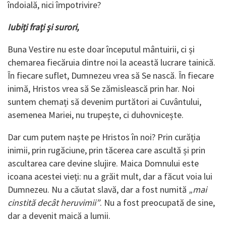
îndoială, nici împotrivire?
Iubiți frați și surori,
Buna Vestire nu este doar începutul mântuirii, ci și
chemarea fiecăruia dintre noi la această lucrare tainică.
În fiecare suflet, Dumnezeu vrea să Se nască. În fiecare
inimă, Hristos vrea să Se zămislească prin har. Noi
suntem chemați să devenim purtători ai Cuvântului,
asemenea Mariei, nu trupește, ci duhovnicește.
Dar cum putem naște pe Hristos în noi? Prin curăția
inimii, prin rugăciune, prin tăcerea care ascultă și prin
ascultarea care devine slujire. Maica Domnului este
icoana acestei vieți: nu a grăit mult, dar a făcut voia lui
Dumnezeu. Nu a căutat slavă, dar a fost numită
„mai
cinstită decât heruvimii”
. Nu a fost preocupată de sine,
dar a devenit maică a lumii.