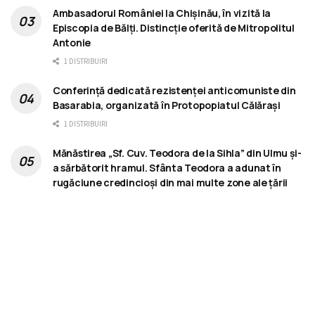
Ambasadorul României la Chișinău, în vizită la
Episcopia de Bălți. Distincție oferită de Mitropolitul
Antonie
1 DISTRIBUIRI
Conferință dedicată rezistenței anticomuniste din
Basarabia, organizată în Protopopiatul Călărași
1 DISTRIBUIRI
Mănăstirea „Sf. Cuv. Teodora de la Sihla” din Ulmu și-
a sărbătorit hramul. Sfânta Teodora a adunat în
rugăciune credincioși din mai multe zone ale țării
1 DISTRIBUIRI
Despre noi
Donații
Rapoarte
Contact