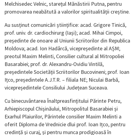
Melchisedec Velnic, starețul Mănăstirii Putna, pentru
promovarea neabătută a valorilor spiritualității creștine.
Au susținut comunicări științifice: acad. Grigore Tinică,
prof. univ. dr. cardiochirurg (Iași); acad. Mihai Cimpoi,
președinte de onoare al Uniunii Scriitorilor din Republica
Moldova; acad. Ion Hadârcă, vicepreședinte al AȘM;
preotul Maxim Melinti, Consilier cultural al Mitropoliei
Basarabiei; prof. dr. Alexandru-Ovidiu Vintilă,
președintele Societății Scriitorilor Bucovineni; prof. Ioan
Ițco, președintele A.J.T.R. – filiala NE; Niculai Barbă,
vicepreședintele Consiliului Județean Suceava.
Cu binecuvântarea Înaltpreasfințitului Părinte Petru,
Arhiepiscopul Chișinăului, Mitropolitul Basarabiei și
Exarhul Plaiurilor, Părintele consilier Maxim Melinti a
oferit Diploma de Vrednicie dlui prof. Ioan Ițco, pentru
credință și curaj, și pentru munca prodigioasă în