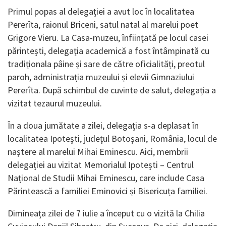
Primul popas al delegației a avut loc în localitatea
Pererîta, raionul Briceni, satul natal al marelui poet
Grigore Vieru. La Casa-muzeu, înființată pe locul casei
părintești, delegația academică a fost întâmpinată cu
tradiționala pâine și sare de către oficialități, preotul
paroh, administrația muzeului și elevii Gimnaziului
Pererîta. După schimbul de cuvinte de salut, delegația a
vizitat tezaurul muzeului.
În a doua jumătate a zilei, delegația s-a deplasat în
localitatea Ipotești, județul Botoșani, România, locul de
naștere al marelui Mihai Eminescu. Aici, membrii
delegației au vizitat Memorialul Ipotești – Centrul
Național de Studii Mihai Eminescu, care include Casa
Părintească a familiei Eminovici și Bisericuța familiei.
Dimineața zilei de 7 iulie a început cu o vizită la Chilia