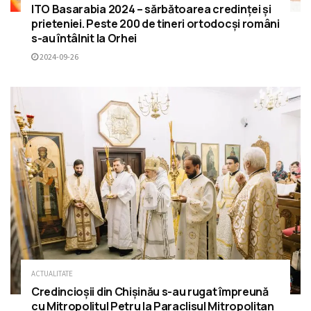
ITO Basarabia 2024 – sărbătoarea credinței și
prieteniei. Peste 200 de tineri ortodocși români
s-au întâlnit la Orhei
2024-09-26
ACTUALITATE
Credincioșii din Chișinău s-au rugat împreună
cu Mitropolitul Petru la Paraclisul Mitropolitan