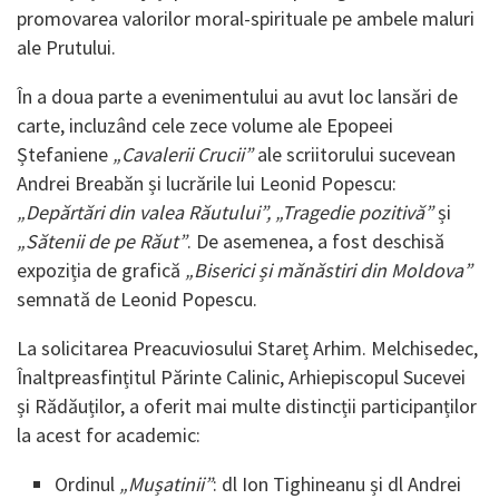
promovarea valorilor moral-spirituale pe ambele maluri
ale Prutului.
În a doua parte a evenimentului au avut loc lansări de
carte, incluzând cele zece volume ale Epopeei
Ștefaniene
„Cavalerii Crucii”
ale scriitorului sucevean
Andrei Breabăn și lucrările lui Leonid Popescu:
„Depărtări din valea Răutului”, „Tragedie pozitivă”
și
„Sătenii de pe Răut”
. De asemenea, a fost deschisă
expoziția de grafică
„Biserici și mănăstiri din Moldova”
semnată de Leonid Popescu.
La solicitarea Preacuviosului Stareț Arhim. Melchisedec,
Înaltpreasfințitul Părinte Calinic, Arhiepiscopul Sucevei
și Rădăuților, a oferit mai multe distincții participanților
la acest for academic:
Ordinul
„Mușatinii”
: dl Ion Tighineanu și dl Andrei