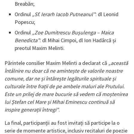
Breabăn;
Ordinul
„Sf. Ierarh Iacob Putneanul”
: dl Leonid
Popescu;
Ordinul
„Zoe Dumitrescu Bușulenga – Maica
Benedicta”
: dl Mihai Cimpoi, dl Ion Hadârcă și
preotul Maxim Melinti.
Părintele consilier Maxim Melinti a declarat că
„această
întâlnire nu doar că ne amintește de valorile noastre
comune, dar ne și întărește legăturile spirituale și
culturale între frații de pe ambele maluri ale Prutului.
Este un prilej de mare bucurie să vedem că moștenirea
lui Ștefan cel Mare și Mihai Eminescu continuă să
inspire generații întregi”
.
La final, participanții au fost invitați să participe la o
serie de momente artistice, inclusiv recitaluri de poezie