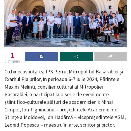
1
DISTRIBUIRI
Cu binecuvântarea ÎPS Petru, Mitropolitul Basarabiei și
Exarhul Plaiurilor, în perioada 6-7 iulie 2024, Părintele
Maxim Melinti, consilier cultural al Mitropoliei
Basarabiei, a participat la o serie de evenimente
științifico-culturale alături de academicienii: Mihai
Cimpoi, Ion Tighineanu – președintele Academiei de
Științe a Moldovei, Ion Hadârcă – vicepreședintele AȘM,
Leonid Popescu – maestru în arte, scriitor și pictor.