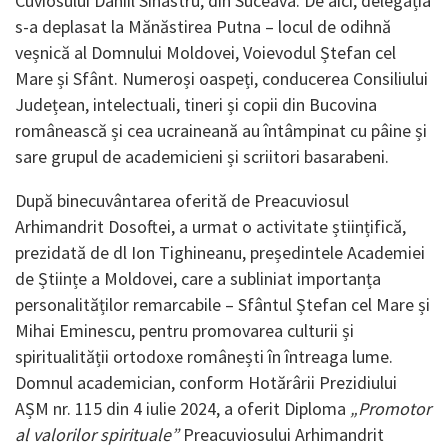
Cuviosului Daniil Sihastru, din Suceava. De aici, delegația
s-a deplasat la Mănăstirea Putna – locul de odihnă
veșnică al Domnului Moldovei, Voievodul Ștefan cel
Mare și Sfânt. Numeroși oaspeți, conducerea Consiliului
Județean, intelectuali, tineri și copii din Bucovina
românească și cea ucraineană au întâmpinat cu pâine și
sare grupul de academicieni și scriitori basarabeni.
După binecuvântarea oferită de Preacuviosul
Arhimandrit Dosoftei, a urmat o activitate științifică,
prezidată de dl Ion Tighineanu, președintele Academiei
de Științe a Moldovei, care a subliniat importanța
personalităților remarcabile – Sfântul Ștefan cel Mare și
Mihai Eminescu, pentru promovarea culturii și
spiritualității ortodoxe românești în întreaga lume.
Domnul academician, conform Hotărârii Prezidiului
AȘM nr. 115 din 4 iulie 2024, a oferit Diploma
„Promotor
al valorilor spirituale”
Preacuviosului Arhimandrit