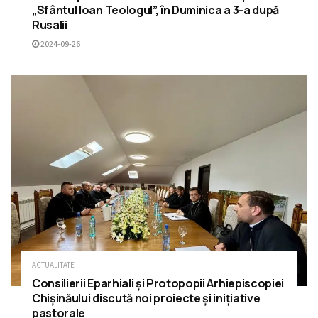
„Sfântul Ioan Teologul”, în Duminica a 3-a după
Rusalii
2024-09-26
ACTUALITATE
Consilierii Eparhiali și Protopopii Arhiepiscopiei
Chișinăului discută noi proiecte și inițiative
pastorale