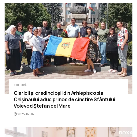
CULTURĂ
Clericii și credincioșii din Arhiepiscopia
Chișinăului aduc prinos de cinstire Sfântului
Voievod Ștefan cel Mare
2025-07-02