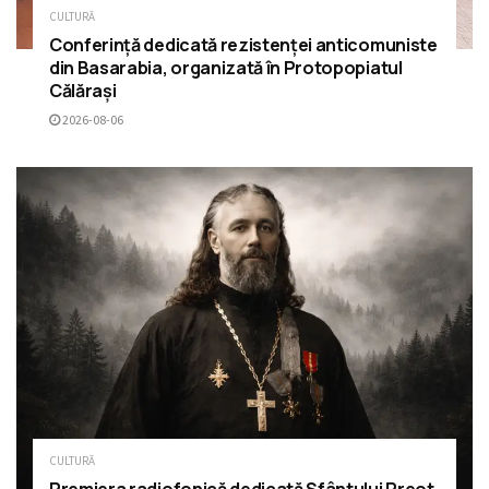
CULTURĂ
Conferință dedicată rezistenței anticomuniste
din Basarabia, organizată în Protopopiatul
Călărași
2026-08-06
CULTURĂ
Premiera radiofonică dedicată Sfântului Preot