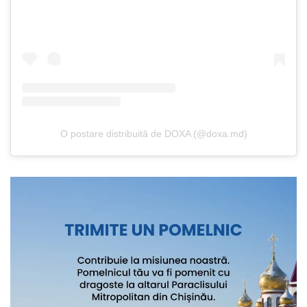
O postare distribuită de DOXA (@doxa.md)