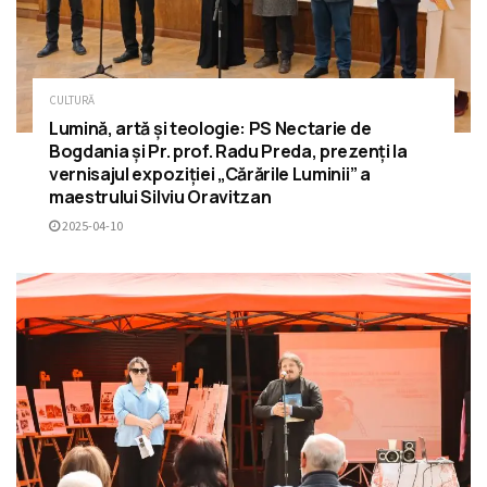
CULTURĂ
Lumină, artă și teologie: PS Nectarie de
Bogdania și Pr. prof. Radu Preda, prezenți la
vernisajul expoziției „Cărările Luminii” a
maestrului Silviu Oravitzan
2025-04-10