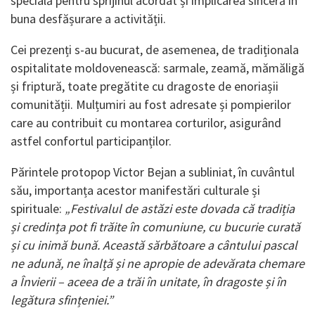
specială pentru sprijinul acordat și implicarea sinceră în
buna desfășurare a activității.
Cei prezenți s-au bucurat, de asemenea, de tradiționala
ospitalitate moldovenească: sarmale, zeamă, mămăligă
și friptură, toate pregătite cu dragoste de enoriașii
comunității. Mulțumiri au fost adresate și pompierilor
care au contribuit cu montarea corturilor, asigurând
astfel confortul participanților.
Părintele protopop Victor Bejan a subliniat, în cuvântul
său, importanța acestor manifestări culturale și
spirituale:
„Festivalul de astăzi este dovada că tradiția
și credința pot fi trăite în comuniune, cu bucurie curată
și cu inimă bună. Această sărbătoare a cântului pascal
ne adună, ne înalță și ne apropie de adevărata chemare
a Învierii – aceea de a trăi în unitate, în dragoste și în
legătura sfințeniei.”