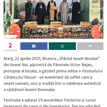
2
DISTRIBUIRI
Marți, 22 aprilie 2025, Biserica „Sfântul Ierarh Nicolae”
din Anenii Noi, păstorită de Părintele Victor Bejan,
protopop al locului, a găzduit prima ediție a
Festivalului
Cântecului Pascal
– un eveniment de suflet care a
reunit oameni, voci și tradiții într-o celebrare autentică
a sărbătorii Învierii Domnului.
Festivalul a adunat 19 ansambluri folclorice și coruri
bisericești din raion și din împrejurimi, fiecare aducând