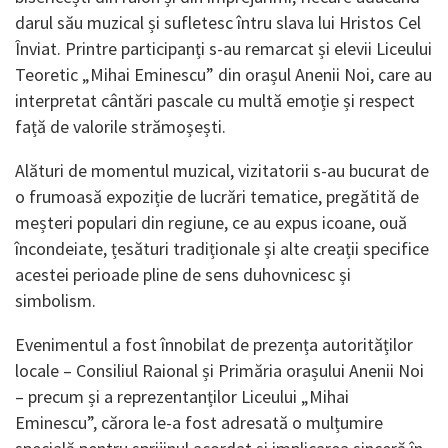
darul său muzical și sufletesc întru slava lui Hristos Cel
Înviat. Printre participanți s-au remarcat și elevii Liceului
Teoretic „Mihai Eminescu” din orașul Anenii Noi, care au
interpretat cântări pascale cu multă emoție și respect
față de valorile strămoșești.
Alături de momentul muzical, vizitatorii s-au bucurat de
o frumoasă expoziție de lucrări tematice, pregătită de
meșteri populari din regiune, ce au expus icoane, ouă
încondeiate, țesături tradiționale și alte creații specifice
acestei perioade pline de sens duhovnicesc și
simbolism.
Evenimentul a fost înnobilat de prezența autorităților
locale – Consiliul Raional și Primăria orașului Anenii Noi
– precum și a reprezentanților Liceului „Mihai
Eminescu”, cărora le-a fost adresată o mulțumire