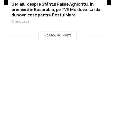
Serialul despre Sfântul Paisie Aghioritul, în
premieră în Basarabia, pe TVR Moldova: Un dar
duhovnicesc pentru Postul Mare
2025-03-24
ÎNCARCĂ MAI MULTE
RECOMANDĂRI
Asociația Umanitară Filantropia Creștină
alături de cei vulnerabili: Proiectul SIVO
aduce sprijin bătrânilor și refugiaților din
Orhei, Rezina și Telenești
2 ANI ÎN URMĂ
150 de copii din Episcopia de Bălți au primit
ghiozdane din partea Episcopiei Hușilor.
Primii beneficiari – copiii din Parohia Grinăuți,