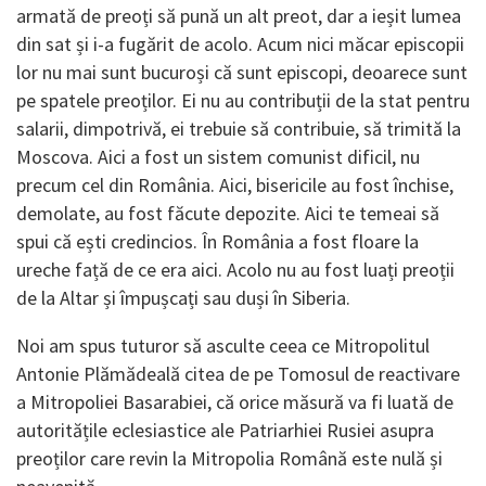
armată de preoți să pună un alt preot, dar a ieșit lumea
din sat și i-a fugărit de acolo. Acum nici măcar episcopii
lor nu mai sunt bucuroși că sunt episcopi, deoarece sunt
pe spatele preoților. Ei nu au contribuții de la stat pentru
salarii, dimpotrivă, ei trebuie să contribuie, să trimită la
Moscova. Aici a fost un sistem comunist dificil, nu
precum cel din România. Aici, bisericile au fost închise,
demolate, au fost făcute depozite. Aici te temeai să
spui că ești credincios. În România a fost floare la
ureche față de ce era aici. Acolo nu au fost luați preoții
de la Altar și împușcați sau duși în Siberia.
Noi am spus tuturor să asculte ceea ce Mitropolitul
Antonie Plămădeală citea de pe Tomosul de reactivare
a Mitropoliei Basarabiei, că orice măsură va fi luată de
autoritățile eclesiastice ale Patriarhiei Rusiei asupra
preoților care revin la Mitropolia Română este nulă și