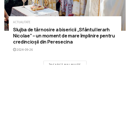
ACTUALITATE
Slujba de târnosire a bisericii „Sfântul Ierarh
Nicolae” – un moment de mare împlinire pentru
credincioșii din Peresecina
2024-09-26
ÎNCARCĂ MAI MULTE
Please
login
to join discussion
RECOMANDĂRI
Zânele Bune ale Diaconiei au marcat 14 ani
de la fondarea Centrului Maternal „În Brațele
Mamei”
11 LUNI ÎN URMĂ