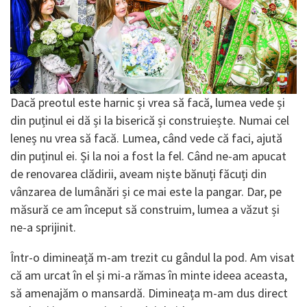
Dacă preotul este harnic și vrea să facă, lumea vede și
din puținul ei dă și la biserică și construiește. Numai cel
leneș nu vrea să facă. Lumea, când vede că faci, ajută
din puținul ei. Și la noi a fost la fel. Când ne-am apucat
de renovarea clădirii, aveam niște bănuți făcuți din
vânzarea de lumânări și ce mai este la pangar. Dar, pe
măsură ce am început să cons­truim, lumea a văzut și
ne-a sprijinit.
Într-o dimineață m-am trezit cu gândul la pod. Am visat
că am urcat în el și mi-a rămas în minte ideea aceasta,
să amenajăm o mansardă. Dimineața m-am dus direct