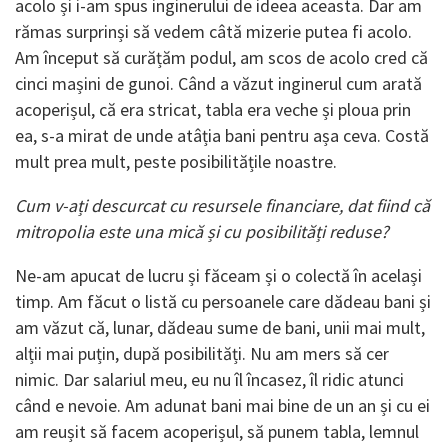
acolo și i-am spus inginerului de ideea aceasta. Dar am
rămas surprinși să vedem câtă mizerie putea fi acolo.
Am început să curățăm podul, am scos de acolo cred că
cinci mașini de gunoi. Când a văzut inginerul cum arată
acoperișul, că era stricat, tabla era veche și ploua prin
ea, s-a mirat de unde atâția bani pentru așa ceva. Costă
mult prea mult, peste posibili­tățile noastre.
Cum v-ați descurcat cu resursele finan­ciare, dat fiind că
mitropolia este una mică și cu posibilități reduse?
Ne-am apucat de lucru și făceam și o colectă în același
timp. Am făcut o listă cu persoanele care dădeau bani și
am văzut că, lunar, dădeau sume de bani, unii mai mult,
alții mai puțin, după posibilități. Nu am mers să cer
nimic. Dar salariul meu, eu nu îl încasez, îl ridic atunci
când e nevoie. Am adunat bani mai bine de un an și cu ei
am reușit să facem acoperișul, să punem tabla, lemnul