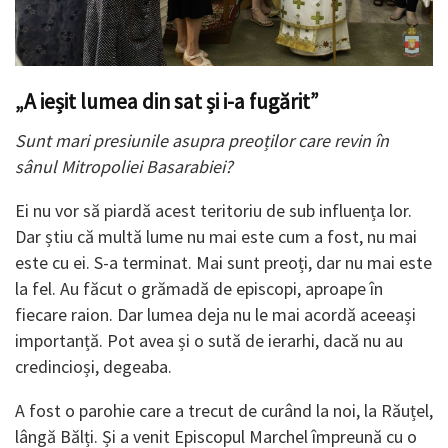
„A ieșit lumea din sat și i-a fugărit”
Sunt mari presiunile asupra preoților care revin în
sânul Mitropoliei Basarabiei?
Ei nu vor să piardă acest teritoriu de sub influența lor.
Dar știu că multă lume nu mai este cum a fost, nu mai
este cu ei. S-a terminat. Mai sunt preoți, dar nu mai este
la fel. Au făcut o grămadă de episcopi, aproape în
fiecare raion. Dar lumea deja nu le mai acordă aceeași
importanță. Pot avea și o sută de ierarhi, dacă nu au
credincioși, degeaba.
A fost o parohie care a trecut de curând la noi, la Răuțel,
lângă Bălți. Și a venit Episcopul Marchel împreună cu o