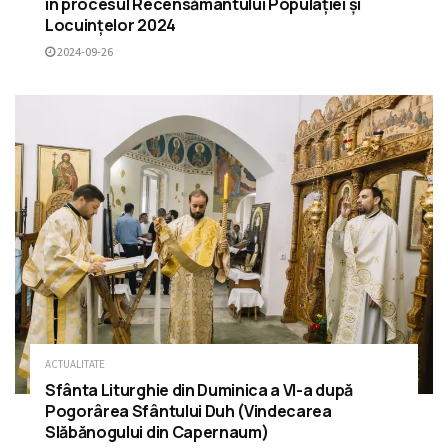
în procesul Recensământului Populației și
Locuințelor 2024
2024-09-26
ACTUALITATE
Sfânta Liturghie din Duminica a VI-a după
Pogorârea Sfântului Duh (Vindecarea
Slăbănogului din Capernaum)