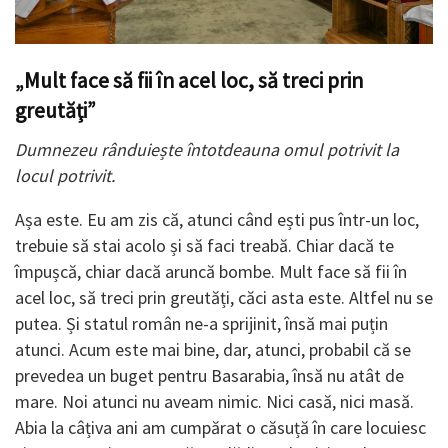
„Mult face să fii în acel loc, să treci prin
greutăţi”
Dumnezeu rânduiește întotdeauna omul potrivit la
locul potrivit.
Așa este. Eu am zis că, atunci când ești pus într-un loc,
trebuie să stai acolo și să faci treabă. Chiar dacă te
împușcă, chiar dacă aruncă bombe. Mult face să fii în
acel loc, să treci prin greutăți, căci asta este. Altfel nu se
putea. Și statul român ne-a sprijinit, însă mai puțin
atunci. Acum este mai bine, dar, atunci, probabil că se
prevedea un buget pentru Basarabia, însă nu atât de
mare. Noi atunci nu aveam nimic. Nici casă, nici masă.
Abia la câțiva ani am cumpărat o căsuță în care locuiesc