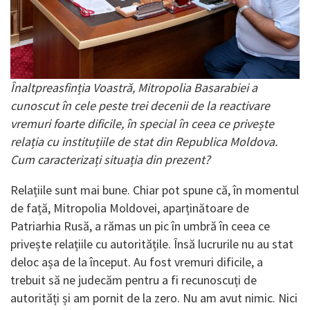
Înaltpreasfinția Voastră, Mitropolia Basarabiei a
cunoscut în cele peste trei decenii de la reactivare
vremuri foarte dificile, în special în ceea ce privește
relația cu instituțiile de stat din Republica Moldova.
Cum caracterizați situația din prezent?
Relațiile sunt mai bune. Chiar pot spune că, în momentul
de față, Mitropolia Moldovei, aparținătoare de
Patriarhia Rusă, a rămas un pic în umbră în ceea ce
privește relațiile cu autoritățile. Însă lucrurile nu au stat
deloc așa de la început. Au fost vremuri dificile, a
trebuit să ne judecăm pentru a fi recunoscuți de
autorități și am pornit de la zero. Nu am avut nimic. Nici