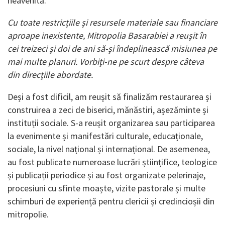
neavenită.
Cu toate restricțiile și resursele materiale sau financiare
aproape inexistente, Mitropolia Basarabiei a reușit în
cei treizeci și doi de ani să-și îndeplinească misiunea pe
mai multe planuri. Vorbiți-ne pe scurt despre câteva
din direcțiile abordate.
Deși a fost dificil, am reușit să finalizăm restaurarea și
construirea a zeci de biserici, mănăstiri, așezăminte și
instituții sociale. S-a reușit organizarea sau participarea
la evenimente și manifestări culturale, educaționale,
sociale, la nivel național și internațional. De asemenea,
au fost publicate numeroase lucrări științifice, teologice
și publicații periodice și au fost organizate pelerinaje,
procesiuni cu sfinte moaște, vizite pastorale și multe
schimburi de experiență pentru clericii și credincioșii din
mitropolie.