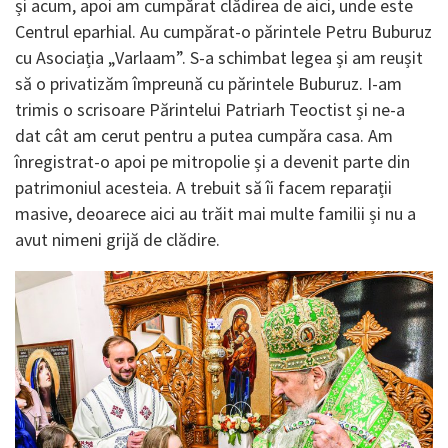
și acum, apoi am cumpărat clădirea de aici, unde este
Centrul eparhial. Au cumpărat-o părintele Petru Buburuz
cu Asociația „Varlaam”. S-a schimbat legea și am reușit
să o privatizăm împreună cu părintele Buburuz. I-am
trimis o scrisoare Părintelui Patriarh Teoctist și ne-a
dat cât am cerut pentru a putea cumpăra casa. Am
înregistrat-o apoi pe mitropolie și a devenit parte din
patrimoniul acesteia. A trebuit să îi facem reparații
masive, deoarece aici au trăit mai multe familii și nu a
avut nimeni grijă de clădire.