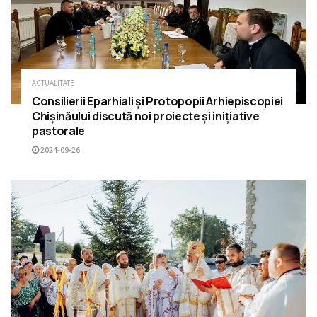
ACTUALITATE
Consilierii Eparhiali și Protopopii Arhiepiscopiei
Chișinăului discută noi proiecte și inițiative
pastorale
2024-09-26