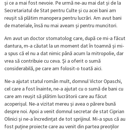
și ce a mai fost nevoie. Pe urmă ne-au mai dat și de la
Secretariatul de Stat pentru Culte și cu acei bani am
reușit să plătim manopera pentru lucrări. Am avut bani
de materiale, însă nu mai aveam și pentru muncitori.
Am avut un doctor stomatolog care, după ce mi-a făcut
dantura, m-a căutat la un moment dat în toamnă și mi-
a spus că el nu a dat nimic până acum la mitropolie, dar
vrea să contribuie cu ceva. Și a oferit o sumă
considerabilă, pe care am folosit-o toată aici.
Ne-a ajutat statul român mult, domnul Victor Opaschi,
cel care a fost înainte, ne-a ajutat cu o sumă de bani cu
care am reușit să plătim lucrătorii care au făcut
acoperișul. Ne-a vizitat mereu și avea o părere bună
despre noi. Apoi a venit domnul secretar de stat Ciprian
Olinici și ne-a încredințat de tot sprijinul. Mi-a spus că au
fost puține proiecte care au venit din partea preoților