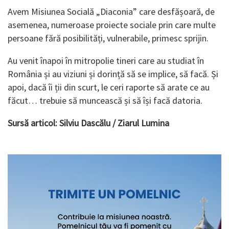
Avem Misiunea Socială „Diaconia” care desfășoară, de
asemenea, numeroase proiecte sociale prin care multe
persoane fără posi­bilități, vulnerabile, primesc sprijin.
Au venit înapoi în mitropolie tineri care au studiat în
România și au viziuni și dorință să se implice, să facă. Și
apoi, dacă îi ții din scurt, le ceri raporte să arate ce au
făcut… trebuie să muncească și să își facă datoria.
Sursă articol: Silviu Dascălu / Ziarul Lumina