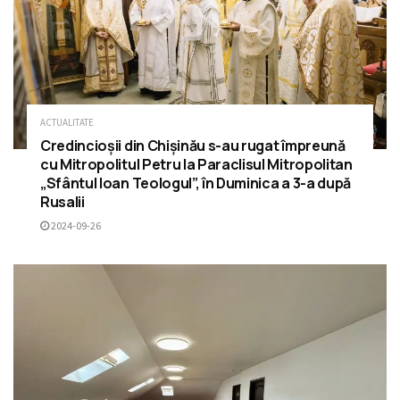
ACTUALITATE
Credincioșii din Chișinău s-au rugat împreună
cu Mitropolitul Petru la Paraclisul Mitropolitan
„Sfântul Ioan Teologul”, în Duminica a 3-a după
Rusalii
2024-09-26