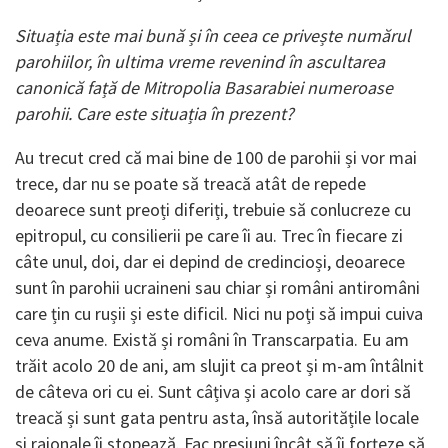
Situația este mai bună și în ceea ce privește numărul
parohiilor, în ultima vreme revenind în ascultarea
canonică față de Mitropolia Basarabiei numeroase
parohii. Care este situația în prezent?
Au trecut cred că mai bine de 100 de parohii și vor mai
trece, dar nu se poate să treacă atât de repede
deoarece sunt preoți diferiți, trebuie să conlucreze cu
epitropul, cu consilierii pe care îi au. Trec în fiecare zi
câte unul, doi, dar ei depind de credincioși, deoarece
sunt în parohii ucraineni sau chiar și români antiromâni
care țin cu rușii și este dificil. Nici nu poți să impui cuiva
ceva anume. Există și români în Transcarpatia. Eu am
trăit acolo 20 de ani, am slujit ca preot și m-am întâlnit
de câteva ori cu ei. Sunt câțiva și acolo care ar dori să
treacă și sunt gata pentru asta, însă autoritățile locale
și raionale îi stopează. Fac presiuni încât să îi forțeze să