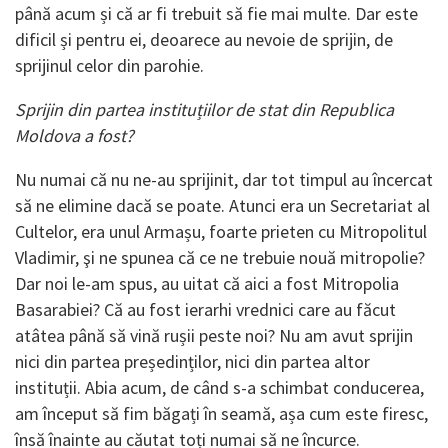
până acum și că ar fi trebuit să fie mai multe. Dar este
dificil și pentru ei, deoarece au nevoie de sprijin, de
sprijinul celor din parohie.
Sprijin din partea instituțiilor de stat din Republica
Moldova a fost?
Nu numai că nu ne-au sprijinit, dar tot timpul au încercat
să ne elimine dacă se poate. Atunci era un Secretariat al
Cultelor, era unul Armașu, foarte prieten cu Mitropolitul
Vladimir, şi ne spunea că ce ne trebuie nouă mitropolie?
Dar noi le-am spus, au uitat că aici a fost Mitropolia
Basarabiei? Că au fost ierarhi vrednici care au făcut
atâtea până să vină rușii peste noi? Nu am avut sprijin
nici din partea președinților, nici din partea altor
instituții. Abia acum, de când s-a schimbat conducerea,
am început să fim băgați în seamă, așa cum este firesc,
însă înainte au căutat toți numai să ne încurce.