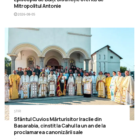
Mitropolitul Antonie
2026-08-05
ȘTIRI
Sfântul Cuvios Mărturisitor Iraclie din
Basarabia, cinstit la Cahul la un an de la
proclamarea canonizării sale