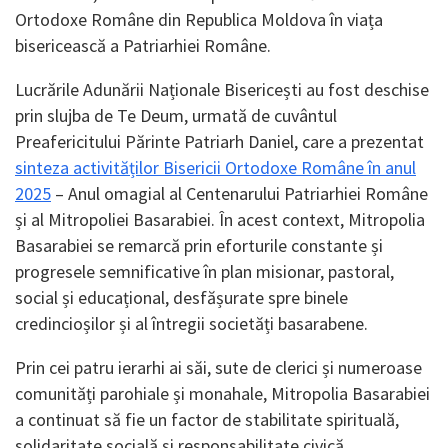
Ortodoxe Române din Republica Moldova în viața
bisericească a Patriarhiei Române.
Lucrările Adunării Naționale Bisericești au fost deschise
prin slujba de Te Deum, urmată de cuvântul
Preafericitului Părinte Patriarh Daniel, care a prezentat
sinteza activităților Bisericii Ortodoxe Române în anul
2025
– Anul omagial al Centenarului Patriarhiei Române
și al Mitropoliei Basarabiei. În acest context, Mitropolia
Basarabiei se remarcă prin eforturile constante și
progresele semnificative în plan misionar, pastoral,
social și educațional, desfășurate spre binele
credincioșilor și al întregii societăți basarabene.
Prin cei patru ierarhi ai săi, sute de clerici și numeroase
comunități parohiale și monahale, Mitropolia Basarabiei
a continuat să fie un factor de stabilitate spirituală,
solidaritate socială și responsabilitate civică.