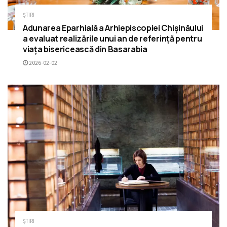
ȘTIRI
Adunarea Eparhială a Arhiepiscopiei Chișinăului
a evaluat realizările unui an de referință pentru
viața bisericească din Basarabia
2026-02-02
ȘTIRI