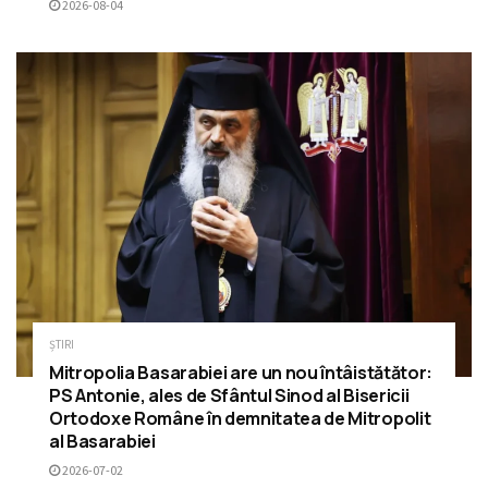
2026-08-04
ȘTIRI
Mitropolia Basarabiei are un nou întâistătător:
PS Antonie, ales de Sfântul Sinod al Bisericii
Ortodoxe Române în demnitatea de Mitropolit
al Basarabiei
2026-07-02