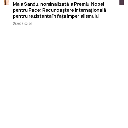
Maia Sandu, nominalizată la Premiul Nobel
pentru Pace: Recunoaștere internațională
pentru rezistența în fața imperialismului
2026-02-02
ÎNCARCĂ MAI MULTE
RECOMANDĂRI
Asociația „Ștefan cel Mare și Sfânt”
condamnă folosirea imaginii Sfântului
Voievod în scopuri electorale
11 LUNI ÎN URMĂ
Emoții de nedescris pentru 270 de pelerini
basarabeni la hramul Sfintei Parascheva din
Iași
2 ANI ÎN URMĂ