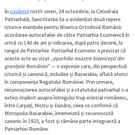
În
cuvântul
rostit vineri, 24 octombrie, la Catedrala
Patriarhală, Sanctitatea Sa a evidențiat două repere
istorice esențiale pentru Biserica Ortodoxă Română:
acordarea autocefaliei de către Patriarhia Ecumenică în
urmă cu 140 de ani și ridicarea, după patru decenii, la
rangul de Patriarhie. Patriarhul Ecumenic a precizat că
aceste acte au vizat
„eparhiile noastre bisericești din
granițele României”
— o expresie care, din perspectivă
istorică și canonică, includea și Basarabia, aflată atunci
în componența Regatului României. Prin urmare,
recunoașterea autocefaliei și a statutului patriarhal s-a
extins implicit asupra întregului trup eclezial românesc,
între Carpați, Nistru și Dunăre, ceea ce confirmă că
Mitropolia Basarabiei, întemeiată și recunoscută
canonic în 1925, a fost și rămâne parte integrantă a
Patriarhiei Române.