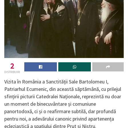
2
DISTRIBUIRI
Vizita în România a Sanctității Sale Bartolomeu I,
Patriarhul Ecumenic, din această săptămână, cu prilejul
sfințirii picturii Catedralei Naționale, reprezintă nu doar
un moment de binecuvântare și comuniune
panortodoxă, ci și o reafirmare subtilă, dar profundă
pentru noi, a adevărului canonic privind apartenența
ecleziastică a spațiului dintre Prut și Nistru.