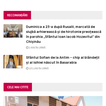
RECOMANDĂRI
Duminica a 23-a după Rusalii, marcată de
slujbă arhierească și de hirotonie preoțească
în parohia „Sfântul Ioan Iacob Hozevitul” din
Chișinău
2 ANI ÎN URMĂ
Sfântul Sofian de la Antim – chip al blândeții
și al isihiei născut în Basarabia
10 LUNI ÎN URMĂ
CELE MAI CITITE