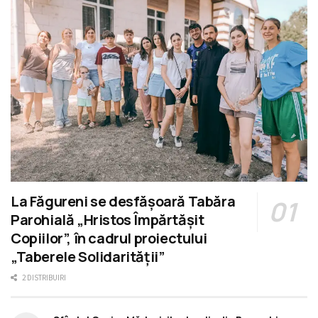
La Făgureni se desfășoară Tabăra
Parohială „Hristos Împărtășit
Copiilor”, în cadrul proiectului
„Taberele Solidarității”
2 DISTRIBUIRI