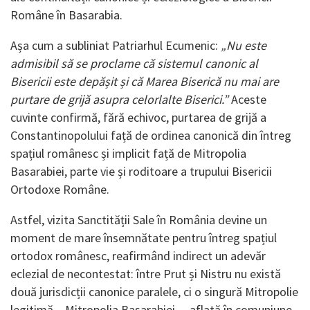
Române în Basarabia.
Așa cum a subliniat Patriarhul Ecumenic:
„Nu este
admisibil să se proclame că sistemul canonic al
Bisericii este depășit și că Marea Biserică nu mai are
purtare de grijă asupra celorlalte Biserici.”
Aceste
cuvinte confirmă, fără echivoc, purtarea de grijă a
Constantinopolului față de ordinea canonică din întreg
spațiul românesc și implicit față de Mitropolia
Basarabiei, parte vie și roditoare a trupului Bisericii
Ortodoxe Române.
Astfel, vizita Sanctității Sale în România devine un
moment de mare însemnătate pentru întreg spațiul
ortodox românesc, reafirmând indirect un adevăr
eclezial de necontestat: între Prut și Nistru nu există
două jurisdicții canonice paralele, ci o singură Mitropolie
legitimă – Mitropolia Basarabiei –, aflată în comuniune