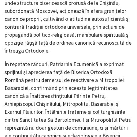
unde structura bisericească prorusă de la Chișinău,
subordonată Moscovei, acționează în afara granițelor
canonice proprii, cultivând o atitudine autosuficientă și
contrară tradiției ortodoxe universale, prin acțiuni de
propagandă politico-religioasă, manipulare spirituală și
opoziție fățișă față de ordinea canonică recunoscută de
întreaga Ortodoxie.
În repetate rânduri, Patriarhia Ecumenică a exprimat
sprijinul și aprecierea față de Biserica Ortodoxă
Română pentru demersul de reactivare a Mitropoliei
Basarabiei, confirmând prin aceasta legitimitatea
canonică a Înaltpreasfințitului Părinte Petru,
Arhiepiscopul Chișinăului, Mitropolitul Basarabiei și
Exarhul Plaiurilor. Întâlnirile fraterne și coliturghisirile
dintre Sanctitatea Sa Bartolomeu I și Mitropolitul Petru
reprezintă nu doar gesturi de comuniune, ci și mărturii
ale continuității canonice și ecleziologice a Bisericii