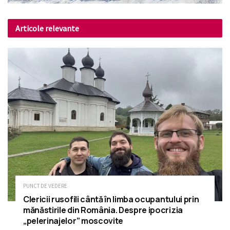
Articole relevante
PUNCT DE VEDERE
Clericii rusofili cântă în limba ocupantului prin
mănăstirile din România. Despre ipocrizia
„pelerinajelor” moscovite