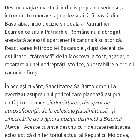
Deși ocupația sovietică, inclusiv pe plan bisericesc, a
întrerupt temporar viața ecleziastică firească din
Basarabia, nicio decizie sinodală a Patriarhiei
Ecumenice sau a Patriarhiei Române nu a abrogat
vreodată această apartenență canonică și istorică.
Reactivarea Mitropoliei Basarabiei, după decenii de
ostilitate „frățească” de la Moscova, a fost, așadar, o
reparare a unei nedreptăți istorice, o restabilire a ordinii
canonice firești.
În același cuvânt, Sanctitatea Sa Bartolomeu I a
avertizat asupra unui pericol care planează asupra
unității ortodoxe:
„îndepărtarea, din spirit de
autosuficiență, de la eclesiologia sănătoasă”
și
„încercările de a ignora poziția distinctă a Bisericii-
Mame”
. Aceste cuvinte descriu cu fidelitate realitatea
ecleziastică din teritoriul actual al Republicii Moldova,