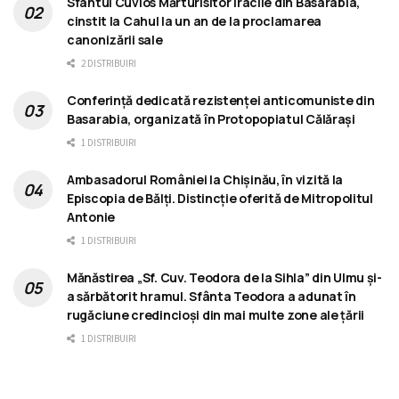
Sfântul Cuvios Mărturisitor Iraclie din Basarabia,
cinstit la Cahul la un an de la proclamarea
canonizării sale
2 DISTRIBUIRI
Conferință dedicată rezistenței anticomuniste din
Basarabia, organizată în Protopopiatul Călărași
1 DISTRIBUIRI
Ambasadorul României la Chișinău, în vizită la
Episcopia de Bălți. Distincție oferită de Mitropolitul
Antonie
1 DISTRIBUIRI
Mănăstirea „Sf. Cuv. Teodora de la Sihla” din Ulmu și-
a sărbătorit hramul. Sfânta Teodora a adunat în
rugăciune credincioși din mai multe zone ale țării
1 DISTRIBUIRI