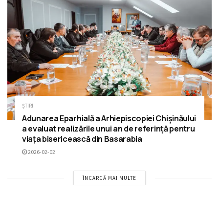
ȘTIRI
Adunarea Eparhială a Arhiepiscopiei Chișinăului
a evaluat realizările unui an de referință pentru
viața bisericească din Basarabia
2026-02-02
ÎNCARCĂ MAI MULTE
RECOMANDĂRI