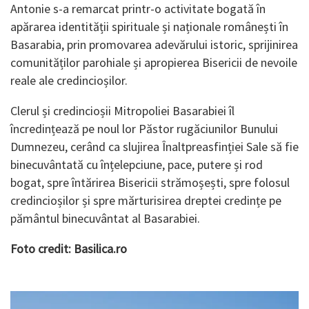
Antonie s-a remarcat printr-o activitate bogată în
apărarea identității spirituale și naționale românești în
Basarabia, prin promovarea adevărului istoric, sprijinirea
comunităților parohiale și apropierea Bisericii de nevoile
reale ale credincioșilor.
Clerul și credincioșii Mitropoliei Basarabiei îl
încredințează pe noul lor Păstor rugăciunilor Bunului
Dumnezeu, cerând ca slujirea Înaltpreasfinției Sale să fie
binecuvântată cu înțelepciune, pace, putere și rod
bogat, spre întărirea Bisericii strămoșești, spre folosul
credincioșilor și spre mărturisirea dreptei credințe pe
pământul binecuvântat al Basarabiei.
Foto credit: Basilica.ro