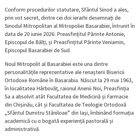
Conform procedurilor statutare, Sfântul Sinod a ales,
prin vot secret, dintre cei doi ierarhi desemnați de
Sinodul Mitropolitan al Mitropoliei Basarabiei, întrunit în
data de 20 iunie 2026: Preasfințitul Părinte Antonie,
Episcopul de Bălți, și Preasfințitul Părinte Veniamin,
Episcopul Basarabiei de Sud.
Noul Mitropolit al Basarabiei este una dintre
personalitățile reprezentative ale renașterii Bisericii
Ortodoxe Române în Basarabia. Născut la 29 mai 1963,
în localitatea Hârbovăț, raionul Anenii Noi, Preasfinția
Sa a absolvit atât Facultatea de Medicină și Farmacie
din Chișinău, cât și Facultatea de Teologie Ortodoxă
„Sfântul Dumitru Stăniloae” din Iași, îmbinând formația
academică cu o bogată experiență pastorală și
administrativă.