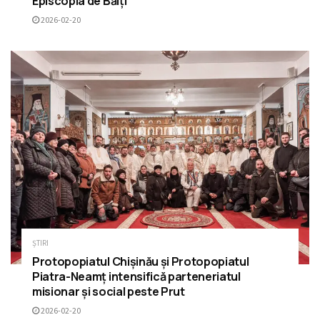
Episcopia de Bălți
2026-02-20
ȘTIRI
Protopopiatul Chișinău și Protopopiatul
Piatra-Neamț intensifică parteneriatul
misionar și social peste Prut
2026-02-20