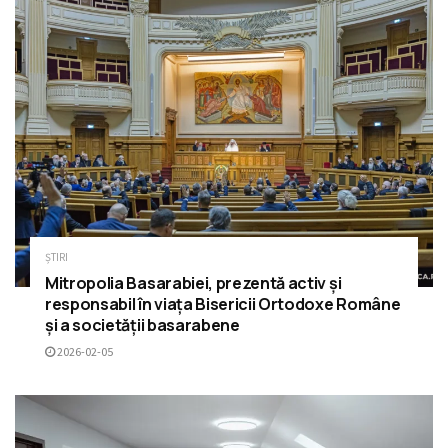
ȘTIRI
Mitropolia Basarabiei, prezentă activ și
responsabil în viața Bisericii Ortodoxe Române
și a societății basarabene
2026-02-05