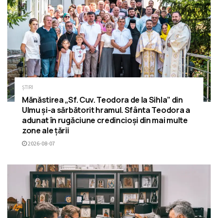
ȘTIRI
Mănăstirea „Sf. Cuv. Teodora de la Sihla” din
Ulmu și-a sărbătorit hramul. Sfânta Teodora a
adunat în rugăciune credincioși din mai multe
zone ale țării
2026-08-07