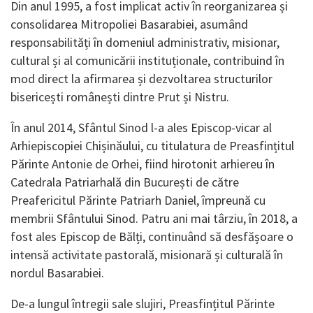
Din anul 1995, a fost implicat activ în reorganizarea și
consolidarea Mitropoliei Basarabiei, asumând
responsabilități în domeniul administrativ, misionar,
cultural și al comunicării instituționale, contribuind în
mod direct la afirmarea și dezvoltarea structurilor
bisericești românești dintre Prut și Nistru.
În anul 2014, Sfântul Sinod l-a ales Episcop-vicar al
Arhiepiscopiei Chișinăului, cu titulatura de Preasfințitul
Părinte Antonie de Orhei, fiind hirotonit arhiereu în
Catedrala Patriarhală din București de către
Preafericitul Părinte Patriarh Daniel, împreună cu
membrii Sfântului Sinod. Patru ani mai târziu, în 2018, a
fost ales Episcop de Bălți, continuând să desfășoare o
intensă activitate pastorală, misionară și culturală în
nordul Basarabiei.
De-a lungul întregii sale slujiri, Preasfințitul Părinte