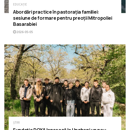
EDUCAȚIE
Abordări practice în pastorația familiei:
sesiune de formare pentru preoții Mitropoliei
Basarabiei
2026-05-05
ȘTIRI
Fundația DOXA lansează la Ungheni un nou