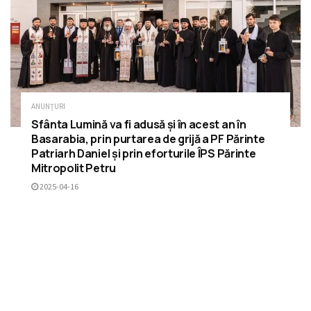
ANUNȚURI
Sfânta Lumină va fi adusă și în acest an în
Basarabia, prin purtarea de grijă a PF Părinte
Patriarh Daniel și prin eforturile ÎPS Părinte
Mitropolit Petru
2025-04-16
ÎNCARCĂ MAI MULTE
RECOMANDĂRI
Lepădarea de lume și îmbrățișarea vieții