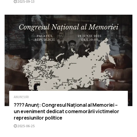
2025-09-13
ANUNȚURI
???? Anunț: Congresul Național al Memoriei –
un eveniment dedicat comemorării victimelor
represiunilor politice
2025-06-25