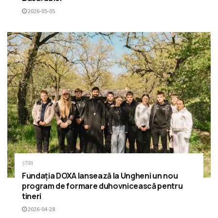
2026-05-05
ȘTIRI
Fundația DOXA lansează la Ungheni un nou
program de formare duhovnicească pentru
tineri
2026-04-28