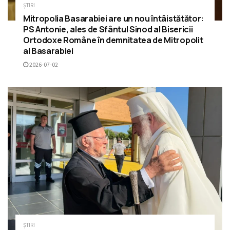
ȘTIRI
Mitropolia Basarabiei are un nou întâistătător:
PS Antonie, ales de Sfântul Sinod al Bisericii
Ortodoxe Române în demnitatea de Mitropolit
al Basarabiei
2026-07-02
ȘTIRI