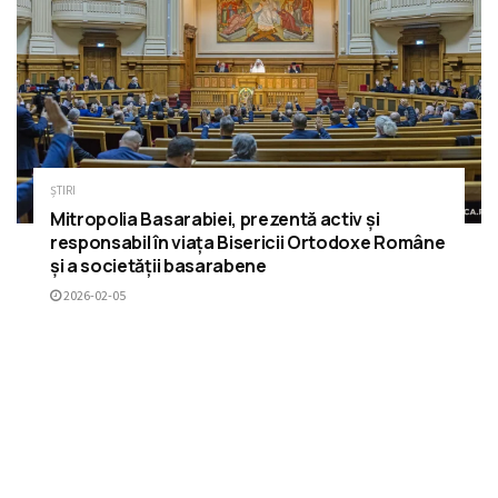
ȘTIRI
Mitropolia Basarabiei, prezentă activ și
responsabil în viața Bisericii Ortodoxe Române
și a societății basarabene
2026-02-05
ÎNCARCĂ MAI MULTE
RECOMANDĂRI
Părintele Vasile Ioana – Mesaj duhovnicesc