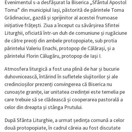
Evenimentul s-a desfășurat la Biserica „Sfântul Apostol
Toma” din municipiul Iași, păstorită de părintele Toma
Grădinaciuc, gazdă și sprijinitor al acestei frumoase
inițiative frățești. Ziua a început cu săvârșirea Sfintei
Liturghii, oficiată într-un duh de comuniune și rugăciune
de către preoți din ambele protopopiate, sub protia
părintelui Valeriu Enachi, protopop de Călărași, și a
părintelui Florin Călugăru, protopop de Iași I.
Atmosfera liturgică a fost una plină de har și bucurie
duhovnicească, întărind în sufletele slujitorilor și ale
credincioșilor prezenți convingerea că Biserica nu
cunoaște granițe, iar unitatea credinței este temelia pe
care trebuie să se clădească și cooperarea pastorală a
celor din dreapta și stânga Prutului.
După Sfânta Liturghie, a urmat ședința comună a celor
două protopopiate, în cadrul căreia au fost discutate