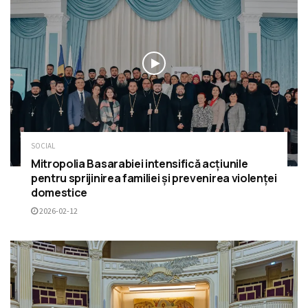
SOCIAL
Mitropolia Basarabiei intensifică acțiunile
pentru sprijinirea familiei și prevenirea violenței
domestice
2026-02-12