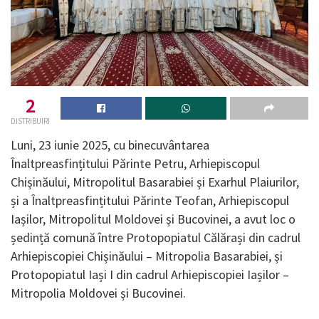
2
DISTRIBUIRI
Luni, 23 iunie 2025, cu binecuvântarea
Înaltpreasfințitului Părinte Petru, Arhiepiscopul
Chișinăului, Mitropolitul Basarabiei și Exarhul Plaiurilor,
și a Înaltpreasfințitului Părinte Teofan, Arhiepiscopul
Iașilor, Mitropolitul Moldovei și Bucovinei, a avut loc o
ședință comună între Protopopiatul Călărași din cadrul
Arhiepiscopiei Chișinăului – Mitropolia Basarabiei, și
Protopopiatul Iași I din cadrul Arhiepiscopiei Iașilor –
Mitropolia Moldovei și Bucovinei.