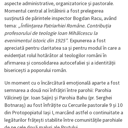
aspecte administrative, organizatorice și pastorale.
Momentul central al întâlnirii a fost prelegerea
susținută de părintele inspector Bogdan Racu, având
tema:
„Înființarea Patriarhiei Române. Contribuția
profesorului de teologie Ioan Mihălcescu la
evenimentul istoric din 1925”
. Expunerea a fost
apreciată pentru claritatea sa și pentru modul în care a
evidențiat rolul hotărâtor al teologilor români în
afirmarea și consolidarea autocefaliei și a identității
bisericești a poporului român.
Un moment cu o încărcătură emoțională aparte a fost
semnarea a două noi înfrățiri între parohii: Parohia
Vălcineți (pr. Ioan Sajin) și Parohia Bahu (pr. Serghei
Botnaraș) au fost înfrățite cu Cercurile pastorale 9 și 10
din Protopopiatul Iași I, marcând astfel o continuitate a
legăturilor frățești stabilite între comunitățile parohiale
de pe cele două maluri ale Prutului.