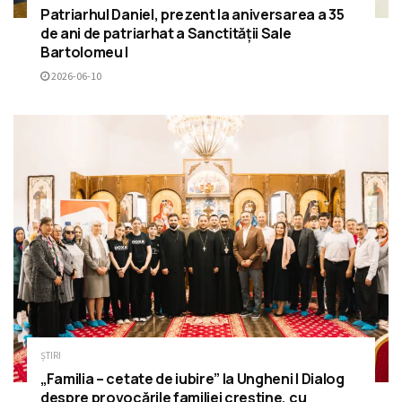
Patriarhul Daniel, prezent la aniversarea a 35
de ani de patriarhat a Sanctității Sale
Bartolomeu I
2026-06-10
ȘTIRI
„Familia – cetate de iubire” la Ungheni | Dialog
despre provocările familiei creștine, cu