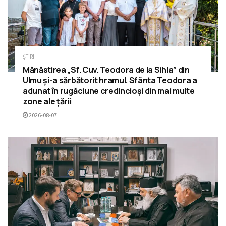
ȘTIRI
Mănăstirea „Sf. Cuv. Teodora de la Sihla” din
Ulmu și-a sărbătorit hramul. Sfânta Teodora a
adunat în rugăciune credincioși din mai multe
zone ale țării
2026-08-07