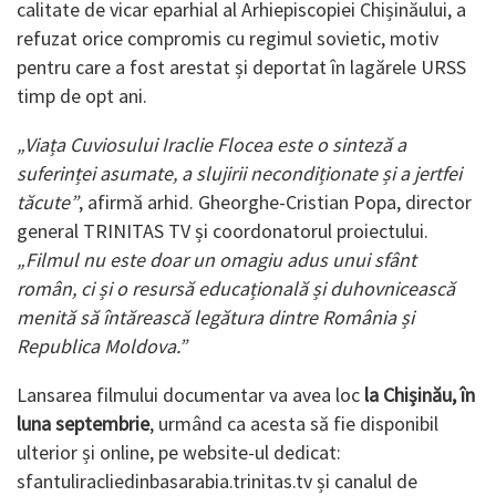
calitate de vicar eparhial al Arhiepiscopiei Chișinăului, a
refuzat orice compromis cu regimul sovietic, motiv
pentru care a fost arestat și deportat în lagărele URSS
timp de opt ani.
„Viața Cuviosului Iraclie Flocea este o sinteză a
suferinței asumate, a slujirii necondiționate și a jertfei
tăcute”
, afirmă arhid. Gheorghe-Cristian Popa, director
general TRINITAS TV și coordonatorul proiectului.
„Filmul nu este doar un omagiu adus unui sfânt
român, ci și o resursă educațională și duhovnicească
menită să întărească legătura dintre România și
Republica Moldova.”
Lansarea filmului documentar va avea loc
la Chișinău, în
luna septembrie
, urmând ca acesta să fie disponibil
ulterior și online, pe website-ul dedicat:
sfantuliracliedinbasarabia.trinitas.tv și canalul de