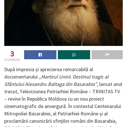
3
DISTRIBUIRI
După impresia și aprecierea remarcabilă al
documentarului
„Martirul Unirii. Destinul tragic al
Sfântului Alexandru Baltaga din Basarabia”
, lansat anul
trecut, Televiziunea Patriarhiei Române – TRINITAS TV
– revine în Republica Moldova cu un nou proiect
cinematografic de anvergură. În contextul Centenarului
Mitropoliei Basarabiei, al Patriarhiei Române și al
proclamării canonizării sfinților români din Basarabia,