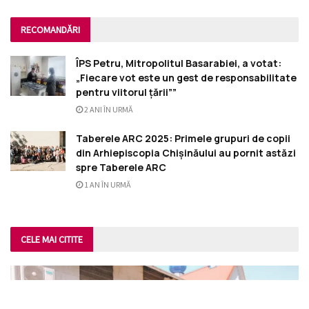
RECOMANDĂRI
ÎPS Petru, Mitropolitul Basarabiei, a votat:
„Fiecare vot este un gest de responsabilitate
pentru viitorul țării””
2 ANI ÎN URMĂ
Taberele ARC 2025: Primele grupuri de copii
din Arhiepiscopia Chișinăului au pornit astăzi
spre Taberele ARC
1 AN ÎN URMĂ
CELE MAI CITITE