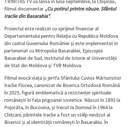
TRINITAS TV va lansa în luna septembrie, la Chișinău,
filmul documentar
„Cu potirul printre obuze. Sfântul
Iraclie din Basarabia”.
Proiectul este realizat cu sprijinul financiar al
Departamentului pentru Relația cu Republica Moldova
din cadrul Guvernului României și este implementat în
parteneriat cu Mitropolia Basarabiei, Episcopia
Basarabiei de Sud, Institutul de Istorie al Universității
de Stat din Moldova și TVR Moldova.
Filmul evocă viața și jertfa Sfântului Cuvios Mărturisitor
Iraclie Flocea, canonizat de Biserica Ortodoxă Română
în 2025, figură emblematică a rezistenței spirituale
românești în fața prigoanei sovietice. Născut în 1893 la
Pojorâta, în Bucovina, și trecut la Domnul în 1964 la
Chițcani, părintele Iraclie a fost un stâlp nevăzut al
Bisericii și al identității românești în Basarabia. În