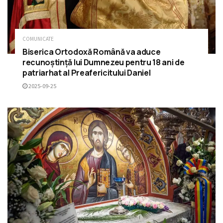
COMUNICATE
Biserica Ortodoxă Română va aduce
recunoștință lui Dumnezeu pentru 18 ani de
patriarhat al Preafericitului Daniel
2025-09-25