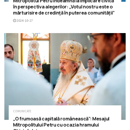
Mitropolitul Petru îndeamnă la implicare civică
în perspectiva alegerilor: „Votul nostru este o
mărturisire de credință în puterea comunității”
2024-10-17
COMUNICATE
„O frumoasă capitală românească”: Mesajul
Mitropolitului Petru cu ocazia hramului