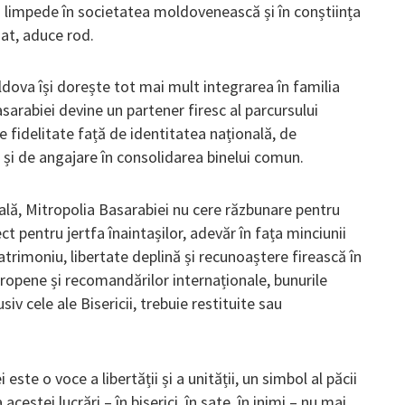
ai limpede în societatea moldovenească și în conștiința
iat, aduce rod.
dova își dorește tot mai mult integrarea în familia
sarabiei devine un partener firesc al parcursului
 fidelitate față de identitatea națională, de
 și de angajare în consolidarea binelui comun.
cială, Mitropolia Basarabiei nu cere răzbunare pentru
ct pentru jertfa înaintașilor, adevăr în fața minciunii
 patrimoniu, libertate deplină și recunoaștere firească în
 europene și recomandărilor internaționale, bunurile
siv cele ale Bisericii, trebuie restituite sau
 este o voce a libertății și a unității, un simbol al păcii
acestei lucrări – în biserici, în sate, în inimi – nu mai