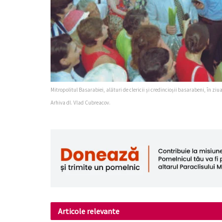
Mitropolitul Basarabiei, alături de clericii și credincioșii basarabeni, în ziua
Arhiva dl. Vlad Cubreacov.
Articole relevante