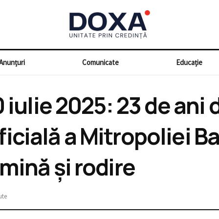
Anunțuri
Comunicate
Educație
 iulie 2025: 23 de ani d
cială a Mitropoliei Ba
mină și rodire
ute