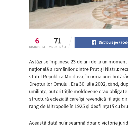
6
71
Distribuie pe Face
DISTRIBUIRI
VIZUALIZĂRI
Astăzi se împlinesc 23 de ani de la un moment 
națională a românilor dintre Prut și Nistru: re
statul Republica Moldova, în urma unei hotărâ
Drepturilor Omului. Era 30 iulie 2002, când, dup
umilințe, autoritățile moldovene erau obligate
structură eclezială care își revendică filiația d
rang de Mitropolie în 1925 și desființată cu br
Această dată nu înseamnă doar o victorie juridi