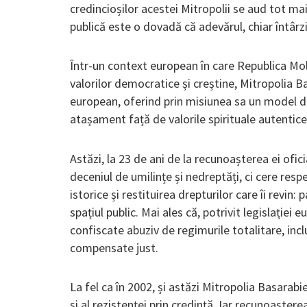
credincioșilor acestei Mitropolii se aud tot m
publică este o dovadă că adevărul, chiar întârz
Într-un context european în care Republica Mol
valorilor democratice și creștine, Mitropolia Ba
european, oferind prin misiunea sa un model de
atașament față de valorile spirituale autentice
Astăzi, la 23 de ani de la recunoașterea ei ofi
deceniul de umilințe și nedreptăți, ci cere respe
istorice și restituirea drepturilor care îi revin:
spațiul public. Mai ales că, potrivit legislației
confiscate abuziv de regimurile totalitare, inclu
compensate just.
La fel ca în 2002, și astăzi Mitropolia Basarabiei
și al rezistenței prin credință. Iar recunoașterea 