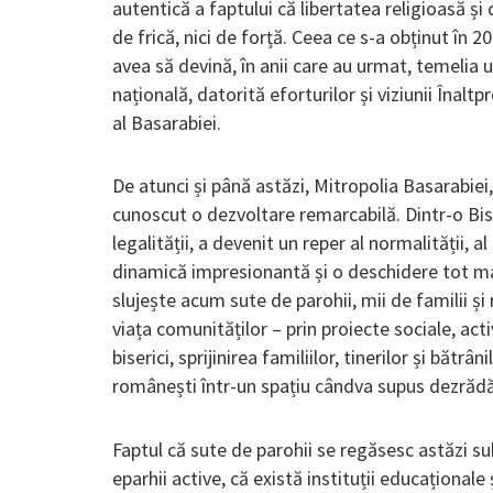
autentică a faptului că libertatea religioasă și 
de frică, nici de forță. Ceea ce s-a obținut în 20
avea să devină, în anii care au urmat, temelia u
națională, datorită eforturilor și viziunii Înaltp
al Basarabiei.
De atunci și până astăzi, Mitropolia Basarabiei,
cunoscut o dezvoltare remarcabilă. Dintr-o Bis
legalității, a devenit un reper al normalității, al 
dinamică impresionantă și o deschidere tot ma
slujește acum sute de parohii, mii de familii ș
viața comunităților – prin proiecte sociale, act
biserici, sprijinirea familiilor, tinerilor și bătrâ
românești într-un spațiu cândva supus dezrădăc
Faptul că sute de parohii se regăsesc astăzi su
eparhii active, că există instituții educaționale ș