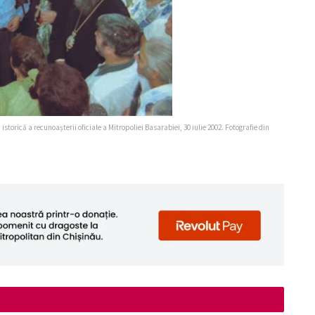
 istorică a recunoașterii oficiale a Mitropoliei Basarabiei, 30 iulie 2002. Fotografie din