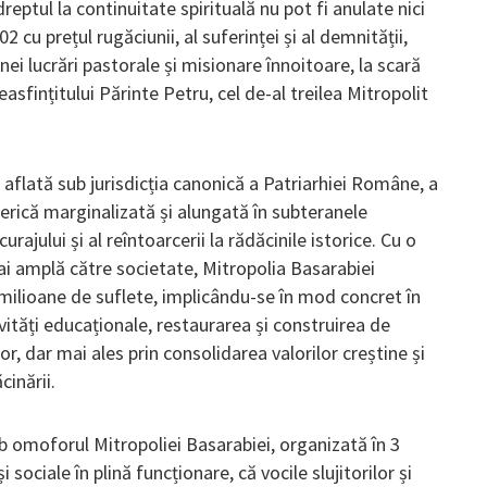
dreptul la continuitate spirituală nu pot fi anulate nici
02 cu prețul rugăciunii, al suferinței și al demnității,
nei lucrări pastorale și misionare înnoitoare, la scară
reasfințitului Părinte Petru, cel de-al treilea Mitropolit
 aflată sub jurisdicția canonică a Patriarhiei Române, a
erică marginalizată și alungată în subteranele
curajului și al reîntoarcerii la rădăcinile istorice. Cu o
i amplă către societate, Mitropolia Basarabiei
i milioane de suflete, implicându-se în mod concret în
ivități educaționale, restaurarea și construirea de
nilor, dar mai ales prin consolidarea valorilor creștine și
inării.
b omoforul Mitropoliei Basarabiei, organizată în 3
i sociale în plină funcționare, că vocile slujitorilor și