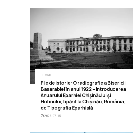
ISTORIE
File de istorie: O radiografie a Bisericii
Basarabiei în anul 1922 – Introducerea
Anuarului Eparhiei Chișinăului și
Hotinului, tipărit la Chișinău, România,
de Tipografia Eparhială
2026-07-15