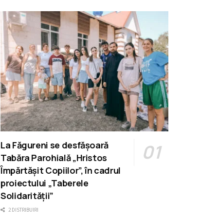
La Făgureni se desfășoară
Tabăra Parohială „Hristos
Împărtășit Copiilor”, în cadrul
proiectului „Taberele
Solidarității”
2 DISTRIBUIRI