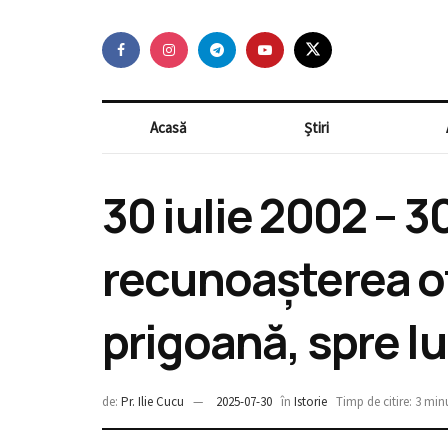
Acasă
Știri
30 iulie 2002 – 30
recunoașterea ofi
prigoană, spre lu
de:
Pr. Ilie Cucu
2025-07-30
în
Istorie
Timp de citire: 3 min