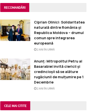
RECOMANDĂRI
Ciprian Olinici: Solidaritatea
naturală dintre România și
Republica Moldova – drumul
comun spre integrarea
europeană
2 ANI ÎN URMĂ
Anunț: Mitropolitul Petru al
Basarabiei invită clericii și
credincioșii să se alăture
rugăciunii de mulțumire pe 1
Decembrie
2 ANI ÎN URMĂ
CELE MAI CITITE