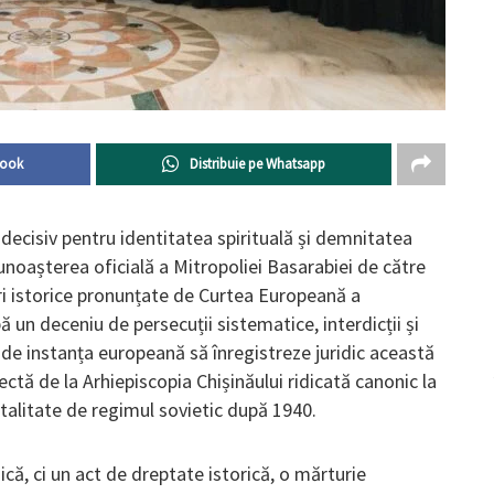
book
Distribuie pe Whatsapp
decisiv pentru identitatea spirituală și demnitatea
cunoașterea oficială a Mitropoliei Basarabiei de către
ri istorice pronunțate de Curtea Europeană a
ă un deceniu de persecuții sistematice, interdicții și
 de instanța europeană să înregistreze juridic această
irectă de la Arhiepiscopia Chișinăului ridicată canonic la
utalitate de regimul sovietic după 1940.
că, ci un act de dreptate istorică, o mărturie