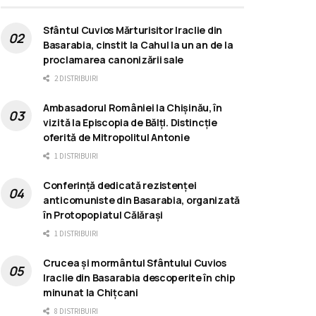
Sfântul Cuvios Mărturisitor Iraclie din
Basarabia, cinstit la Cahul la un an de la
proclamarea canonizării sale
2 DISTRIBUIRI
Ambasadorul României la Chișinău, în
vizită la Episcopia de Bălți. Distincție
oferită de Mitropolitul Antonie
1 DISTRIBUIRI
Conferință dedicată rezistenței
anticomuniste din Basarabia, organizată
în Protopopiatul Călărași
1 DISTRIBUIRI
Crucea și mormântul Sfântului Cuvios
Iraclie din Basarabia descoperite în chip
minunat la Chițcani
8 DISTRIBUIRI