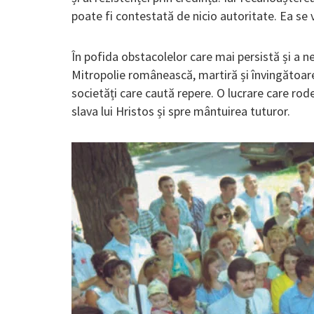
poate fi contestată de nicio autoritate. Ea se v
În pofida obstacolelor care mai persistă și a n
Mitropolie românească, martiră și învingătoare,
societăți care caută repere. O lucrare care rod
slava lui Hristos și spre mântuirea tuturor.