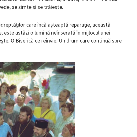
ede, se simte și se trăiește.
edreptăților care încă așteaptă reparație, această
 este astăzi o lumină neînserată în mijlocul unei
ește. O Biserică ce reînvie. Un drum care continuă spre