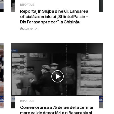
REPORTAJE
Reportaj În Slujba Binelui: Lansarea
oficială a serialului „Sfântul Paisie –
Din Farasa spre cer” la Chișinău
2025-04-14
REPORTAJE
Comemorarea a 75 de ani de la cel mai
mare val de deportări din Basarabia și