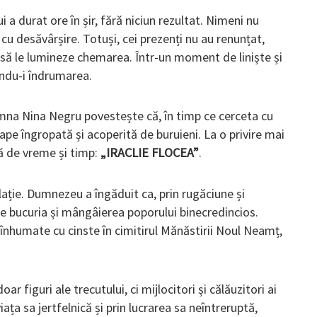
 a durat ore în șir, fără niciun rezultat. Nimeni nu
 cu desăvârșire. Totuși, cei prezenți nu au renunțat,
 să le lumineze chemarea. Într-un moment de liniște și
ându-i îndrumarea.
na Nina Negru povestește că, în timp ce cerceta cu
pe îngropată și acoperită de buruieni. La o privire mai
să de vreme și timp:
„IRACLIE FLOCEA”
.
ație. Dumnezeu a îngăduit ca, prin rugăciune și
re bucuria și mângâierea poporului binecredincios.
reînhumate cu cinste în cimitirul Mănăstirii Noul Neamț,
r figuri ale trecutului, ci mijlocitori și călăuzitori ai
iața sa jertfelnică și prin lucrarea sa neîntreruptă,