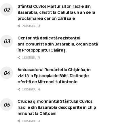
Sfântul Cuvios Mărturisitor Iraclie din
Basarabia, cinstit la Cahul la un an de la
proclamarea canonizării sale
2 DISTRIBUIRI
Conferință dedicată rezistenței
anticomuniste din Basarabia, organizată
în Protopopiatul Călărași
1 DISTRIBUIRI
Ambasadorul României la Chișinău, în
vizită la Episcopia de Bălți. Distincție
oferită de Mitropolitul Antonie
1 DISTRIBUIRI
Crucea și mormântul Sfântului Cuvios
Iraclie din Basarabia descoperite în chip
minunat la Chițcani
8 DISTRIBUIRI