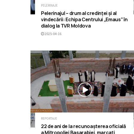
PELERINAJE
Pelerinajul – drum al credinței și al
vindecării: Echipa Centrului „Emaus” în
dialog la TVR Moldova
2025-04-16
REPORTAJE
22 de ani de la recunoașterea oficială
a Mitropoliei Basarabiei, marcați