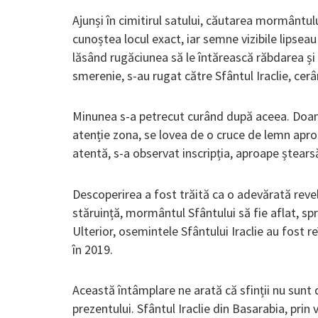
Ajunși în cimitirul satului, căutarea mormântului
cunoștea locul exact, iar semne vizibile lipseau
lăsând rugăciunea să le întărească răbdarea și
smerenie, s-au rugat către Sfântul Iraclie, cer
Minunea s-a petrecut curând după aceea. Doam
atenție zona, se lovea de o cruce de lemn aproa
atentă, s-a observat inscripția, aproape ștear
Descoperirea a fost trăită ca o adevărată revel
stăruință, mormântul Sfântului să fie aflat, sp
Ulterior, osemintele Sfântului Iraclie au fost 
în 2019.
Această întâmplare ne arată că sfinții nu sunt doa
prezentului. Sfântul Iraclie din Basarabia, prin v