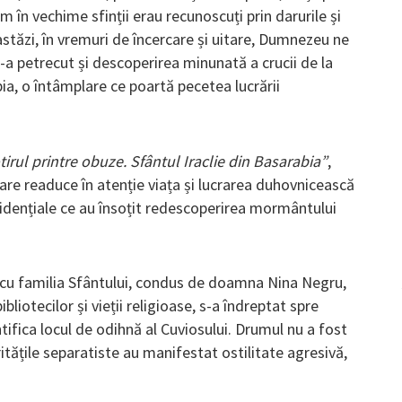
m în vechime sfinții erau recunoscuți prin darurile și
i astăzi, în vremuri de încercare și uitare, Dumnezeu ne
s-a petrecut și descoperirea minunată a crucii de la
ia, o întâmplare ce poartă pecetea lucrării
irul printre obuze. Sfântul Iraclie din Basarabia”
,
care readuce în atenție viața și lucrarea duhovnicească
idențiale ce au însoțit redescoperirea mormântului
ă cu familia Sfântului, condus de doamna Nina Negru,
bibliotecilor și vieții religioase, s-a îndreptat spre
ntifica locul de odihnă al Cuviosului. Drumul nu a fost
oritățile separatiste au manifestat ostilitate agresivă,