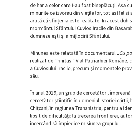
de har a celor care I-au fost bineplăcuți. Așa cu
minunile ce izvorau din viețile lor, tot astfel ș
arată că sfințenia este realitate. În acest duh 
mormântul Sfântului Cuvios Iraclie din Basarab
dumnezeiești și a mijlocirii Sfântului.
Minunea este relatată în documentarul
„Cu pot
realizat de Trinitas TV al Patriarhiei Române, 
a Cuviosului Iraclie, precum și momentele prov
său.
În anul 2019, un grup de cercetători, împreun
cercetător științific în domeniul istoriei cărții, 
Chițcani, în regiunea Transnistria, pentru a ide
lipsit de dificultăți: la trecerea frontierei, aut
încercând să împiedice misiunea grupului.