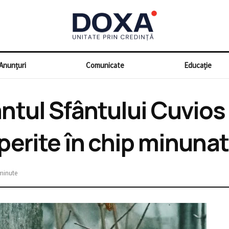
Anunțuri
Comunicate
Educație
tul Sfântului Cuvios I
erite în chip minunat
 minute