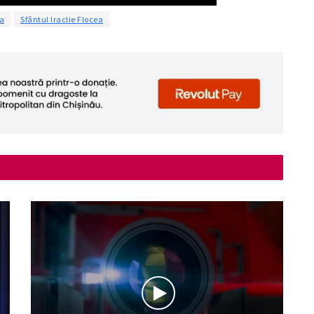
ia
Sfântul Iraclie Flocea