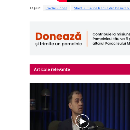
Tag-uri:
Iraclie Flocea
Sfântul Cuvios Iraclie din Basarab
Articole relevante