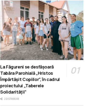
La Făgureni se desfășoară
Tabăra Parohială „Hristos
Împărtășit Copiilor”, în cadrul
proiectului „Taberele
Solidarității”
2 DISTRIBUIRI