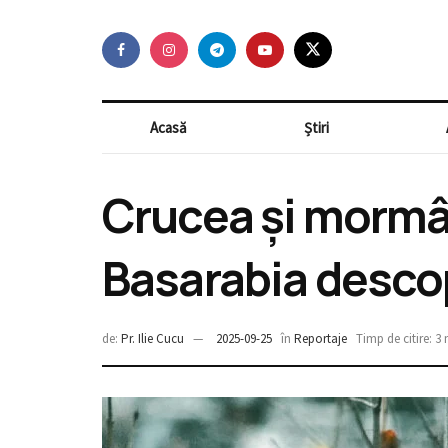
Acasă
Știri
Crucea și mormân
Basarabia descop
de:
Pr. Ilie Cucu
2025-09-25
în
Reportaje
Timp de citire: 3