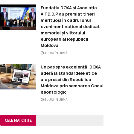
Fundația DOXA și Asociația
A.F.D.D.P au premiat tineri
merituoși în cadrul unui
eveniment național dedicat
memoriei și viitorului
european al Republicii
Moldova
3 LUNI ÎN URMĂ
Un pas spre excelență: DOXA
aderă la standardele etice
ale presei din Republica
Moldova prin semnarea Codul
deontologic
5 LUNI ÎN URMĂ
CELE MAI CITITE