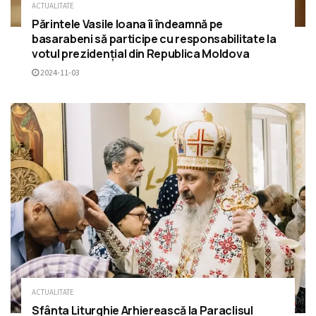
ACTUALITATE
Părintele Vasile Ioana îi îndeamnă pe
basarabeni să participe cu responsabilitate la
votul prezidențial din Republica Moldova
2024-11-03
ACTUALITATE
Sfânta Liturghie Arhierească la Paraclisul