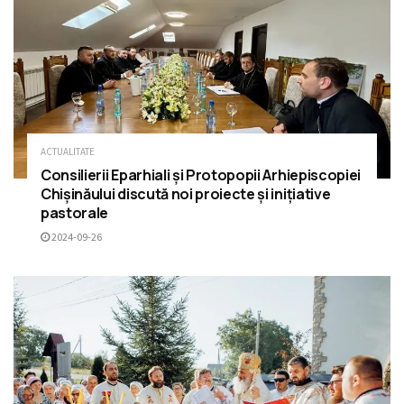
ACTUALITATE
Consilierii Eparhiali și Protopopii Arhiepiscopiei
Chișinăului discută noi proiecte și inițiative
pastorale
2024-09-26