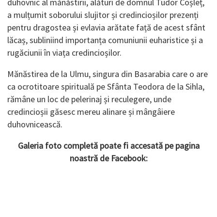
duhovnic al mănăstirii, alături de domnul Tudor Coșleț,
a mulțumit soborului slujitor și credincioșilor prezenți
pentru dragostea și evlavia arătate față de acest sfânt
lăcaș, subliniind importanța comuniunii euharistice și a
rugăciunii în viața credincioșilor.
Mănăstirea de la Ulmu, singura din Basarabia care o are
ca ocrotitoare spirituală pe Sfânta Teodora de la Sihla,
rămâne un loc de pelerinaj și reculegere, unde
credincioșii găsesc mereu alinare și mângâiere
duhovnicească.
Galeria foto completă poate fi accesată pe pagina
noastră de Facebook: