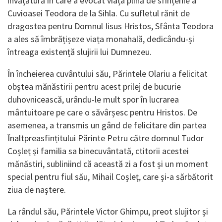
învățătură în care a evocat viața plină de sfințenie a
Cuvioasei Teodora de la Sihla. Cu sufletul rănit de
dragostea pentru Domnul Iisus Hristos, Sfânta Teodora
a ales să îmbrățișeze viața monahală, dedicându-și
întreaga existență slujirii lui Dumnezeu.
În încheierea cuvântului său, Părintele Olariu a felicitat
obștea mănăstirii pentru acest prilej de bucurie
duhovnicească, urându-le mult spor în lucrarea
mântuitoare pe care o săvârșesc pentru Hristos. De
asemenea, a transmis un gând de felicitare din partea
Înaltpreasfințitului Părinte Petru către domnul Tudor
Coșleț și familia sa binecuvântată, ctitorii acestei
mănăstiri, subliniind că această zi a fost și un moment
special pentru fiul său, Mihail Coșleț, care și-a sărbătorit
ziua de naștere.
La rândul său, Părintele Victor Ghimpu, preot slujitor și