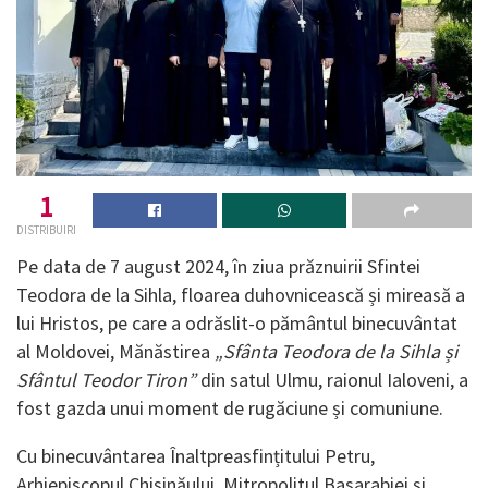
1
DISTRIBUIRI
Pe data de 7 august 2024, în ziua prăznuirii Sfintei
Teodora de la Sihla, floarea duhovnicească și mireasă a
lui Hristos, pe care a odrăslit-o pământul binecuvântat
al Moldovei, Mănăstirea
„Sfânta Teodora de la Sihla și
Sfântul Teodor Tiron”
din satul Ulmu, raionul Ialoveni, a
fost gazda unui moment de rugăciune și comuniune.
Cu binecuvântarea Înaltpreasfințitului Petru,
Arhiepiscopul Chișinăului, Mitropolitul Basarabiei și