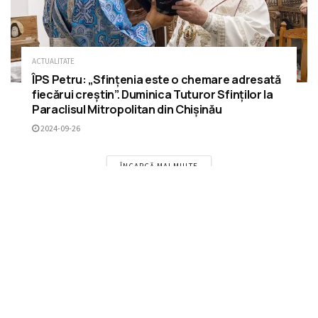
ACTUALITATE
ÎPS Petru: „Sfințenia este o chemare adresată
fiecărui creștin”. Duminica Tuturor Sfinților la
Paraclisul Mitropolitan din Chișinău
2024-09-26
ÎNCARCĂ MAI MULTE
Please
login
to join discussion
RECOMANDĂRI
Slujba de sfințire a Paraclisului „Sfântul
Ierarh Nectarie” din Dereneu, Călărași – un
nou altar de rugăciune a Neamului Românesc
2 ANI ÎN URMĂ