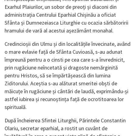
Exarhul Plaiurilor, un sobor de preoți și diaconi din
administrația Centrului Eparhial Chișinău a oficiat
Sfânta și Dumnezeiasca Liturghie cu ocazia sărbătoririi
hramului de vară al acestui așezământ monahal.
Credincioșii din Ulmu și din localitățile învecinate, având
o mare evlavie față de Sfânta Cuvioasă, s-au adunat
împreună pentru a o cinsti pe cea care s-a învrednicit,
prin rugăciune neîncetată și dragoste nemărginită
pentru Hristos, să se împărtășească din lumina
Ziditorului. Aceștia s-au alăturat smeritei obști de
măicuțe în rugăciune și cântări de laudă, exprimându-și
astfel iubirea și recunoștința față de ocrotitoarea lor
spirituală.
După încheierea Sfintei Liturghii, Părintele Constantin
Olariu, secretar eparhial, a rostit un cuvânt de