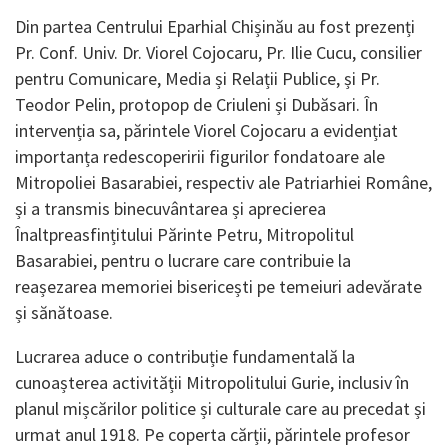
Din partea Centrului Eparhial Chișinău au fost prezenți
Pr. Conf. Univ. Dr. Viorel Cojocaru, Pr. Ilie Cucu, consilier
pentru Comunicare, Media și Relații Publice, și Pr.
Teodor Pelin, protopop de Criuleni și Dubăsari. În
intervenția sa, părintele Viorel Cojocaru a evidențiat
importanța redescoperirii figurilor fondatoare ale
Mitropoliei Basarabiei, respectiv ale Patriarhiei Române,
și a transmis binecuvântarea și aprecierea
Înaltpreasfințitului Părinte Petru, Mitropolitul
Basarabiei, pentru o lucrare care contribuie la
reașezarea memoriei bisericești pe temeiuri adevărate
și sănătoase.
Lucrarea aduce o contribuție fundamentală la
cunoașterea activității Mitropolitului Gurie, inclusiv în
planul mișcărilor politice și culturale care au precedat și
urmat anul 1918. Pe coperta cărții, părintele profesor