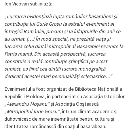
Ion Vicovan subliniază:
„Lucrarea evidențiază lupta românilor basarabeni și
contribuția lui Gurie Grosu la astralul eveniment al
întregirii României, precum și la înfăptuirile din anii ce
au urmat. (…) În mod special, ne prezintă viața și
lucrarea celui dintâi mitropolit al Basarabiei revenite la
Patria mamă. Din această perspectivă, lucrarea
constituie o reală contribuție științifică pe acest
subiect, ea fiind cea dintâi lucrare monografică
dedicată acestei mari personalități ecleziastice…”
Evenimentul a fost organizat de Biblioteca Națională a
Republicii Moldova, în parteneriat cu Asociația Istoricilor
„Alexandru Moșanu”
și Asociația Obștească
„Mitropolitul Iurie Grosu”
, într-un climat academic și
duhovnicesc de mare însemnătate pentru cultura și
identitatea românească din spațiul basarabean.