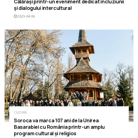
Călărași printr-un eveniment dedicat incluziunii
și dialogului intercultural
2025-04-06
CULTURĂ
Soroca va marca 107 ani de la Unirea
Basarabiei cu România printr-un amplu
program cultural și religios