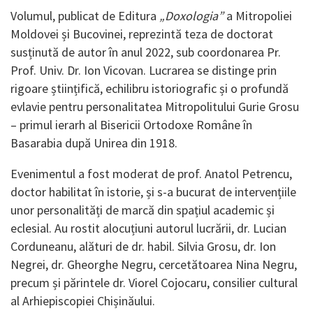
Volumul, publicat de Editura
„Doxologia”
a Mitropoliei
Moldovei și Bucovinei, reprezintă teza de doctorat
susținută de autor în anul 2022, sub coordonarea Pr.
Prof. Univ. Dr. Ion Vicovan. Lucrarea se distinge prin
rigoare științifică, echilibru istoriografic și o profundă
evlavie pentru personalitatea Mitropolitului Gurie Grosu
– primul ierarh al Bisericii Ortodoxe Române în
Basarabia după Unirea din 1918.
Evenimentul a fost moderat de prof. Anatol Petrencu,
doctor habilitat în istorie, și s-a bucurat de intervențiile
unor personalități de marcă din spațiul academic și
eclesial. Au rostit alocuțiuni autorul lucrării, dr. Lucian
Corduneanu, alături de dr. habil. Silvia Grosu, dr. Ion
Negrei, dr. Gheorghe Negru, cercetătoarea Nina Negru,
precum și părintele dr. Viorel Cojocaru, consilier cultural
al Arhiepiscopiei Chișinăului.