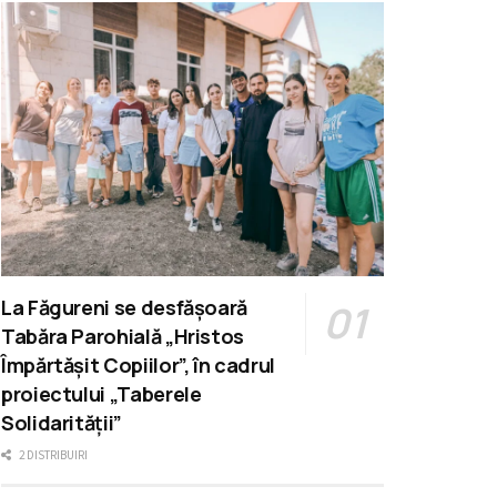
La Făgureni se desfășoară
Tabăra Parohială „Hristos
Împărtășit Copiilor”, în cadrul
proiectului „Taberele
Solidarității”
2 DISTRIBUIRI