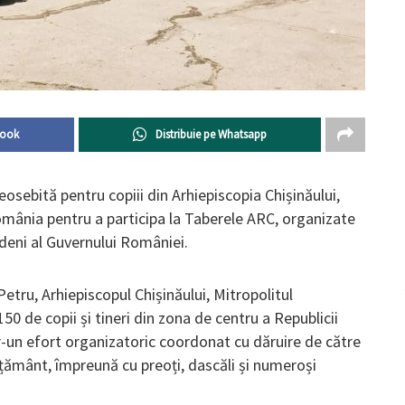
book
Distribuie pe Whatsapp
eosebită pentru copiii din Arhiepiscopia Chișinăului,
omânia pentru a participa la Taberele ARC, organizate
eni al Guvernului României.
etru, Arhiepiscopul Chișinăului, Mitropolitul
150 de copii și tineri din zona de centru a Republicii
r-un efort organizatoric coordonat cu dăruire de către
vățământ, împreună cu preoți, dascăli și numeroși