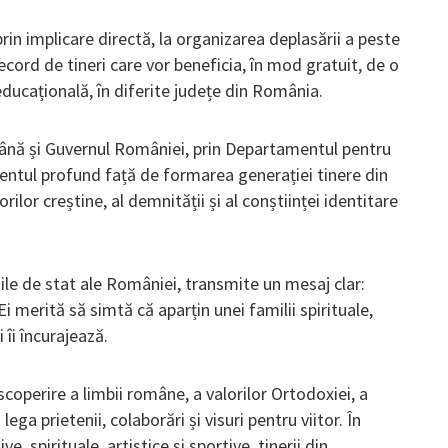
rin implicare directă, la organizarea deplasării a peste
cord de tineri care vor beneficia, în mod gratuit, de o
ducațională, în diferite județe din România.
mână și Guvernul României, prin Departamentul pentru
entul profund față de formarea generației tinere din
orilor creștine, al demnității și al conștiinței identitare
iile de stat ale României, transmite un mesaj clar:
 Ei merită să simtă că aparțin unei familii spirituale,
i îi încurajează.
operire a limbii române, a valorilor Ortodoxiei, a
 lega prietenii, colaborări și visuri pentru viitor. În
ve, spirituale, artistice și sportive, tinerii din