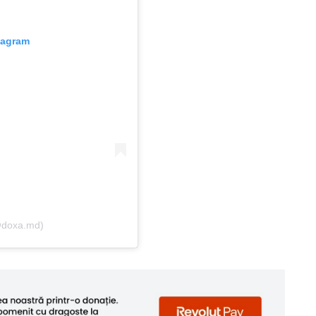
tagram
(@doxa.md)