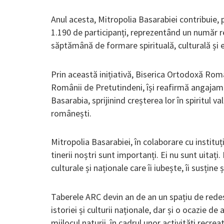
Anul acesta, Mitropolia Basarabiei contribuie, p
1.190 de participanți, reprezentând un număr re
săptămână de formare spirituală, culturală și e
Prin această inițiativă, Biserica Ortodoxă Ro
Românii de Pretutindeni, își reafirmă angajam
Basarabia, sprijinind creșterea lor în spiritul val
românești.
Mitropolia Basarabiei, în colaborare cu instituț
tinerii noștri sunt importanți. Ei nu sunt uitați.
culturale și naționale care îi iubește, îi susține ș
Taberele ARC devin an de an un spațiu de redesc
istoriei și culturii naționale, dar și o ocazie de a
mijlocul naturii, în cadrul unor activități recreati