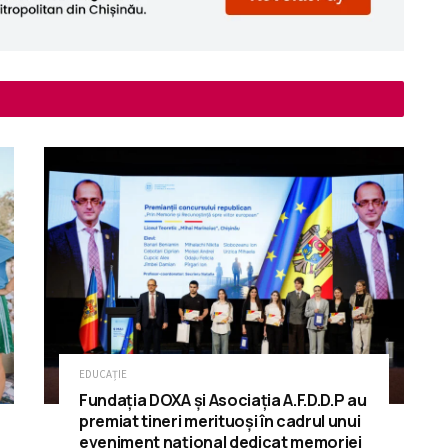
EDUCAȚIE
Fundația DOXA și Asociația A.F.D.D.P au
premiat tineri merituoși în cadrul unui
eveniment național dedicat memoriei