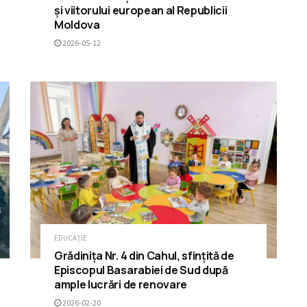
și viitorului european al Republicii
Moldova
2026-05-12
EDUCAȚIE
Grădinița Nr. 4 din Cahul, sfințită de
Episcopul Basarabiei de Sud după
ample lucrări de renovare
2026-02-20