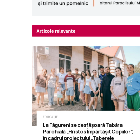
Articole relevante
EDUCAȚIE
La Făgureni se desfășoară Tabăra
Parohială „Hristos Împărtășit Copiilor”,
în cadrul proiectului „Taberele