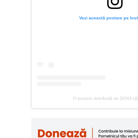
Vezi această postare pe Ins
O postare distribuită de DOXA 