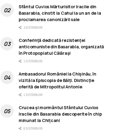
Sfântul Cuvios Mărturisitor Iraclie din
Basarabia, cinstit la Cahul la un an de la
proclamarea canonizării sale
2 DISTRIBUIRI
Conferință dedicată rezistenței
anticomuniste din Basarabia, organizată
în Protopopiatul Călărași
1 DISTRIBUIRI
Ambasadorul României la Chișinău, în
vizită la Episcopia de Bălți. Distincție
oferită de Mitropolitul Antonie
1 DISTRIBUIRI
Crucea și mormântul Sfântului Cuvios
Iraclie din Basarabia descoperite în chip
minunat la Chițcani
8 DISTRIBUIRI