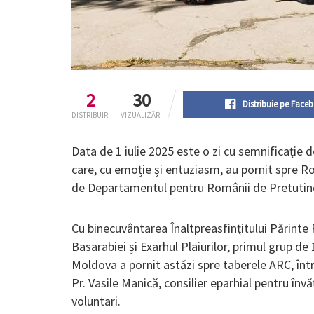
2
30
Distribuie pe Face
DISTRIBUIRI
VIZUALIZĂRI
Data de 1 iulie 2025 este o zi cu semnificație d
care, cu emoție și entuziasm, au pornit spre R
de Departamentul pentru Românii de Pretutind
Cu binecuvântarea Înaltpreasfințitului Părinte P
Basarabiei și Exarhul Plaiurilor, primul grup de 
Moldova a pornit astăzi spre taberele ARC, înt
Pr. Vasile Manică, consilier eparhial pentru în
voluntari.