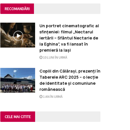
RECOMANDĂRI
Un portret cinematografic al
sfințeniei: filmul „Nectarul
iertării – Sfântul Nectarie de
la Eghina”, va fi lansat în
premieră la Iași
10 LUNI ÎN URMĂ
Copiii din Călărași, prezenți în
Taberele ARC 2025 – o lecție
de identitate și comuniune
românească
1 AN ÎN URMĂ
CELE MAI CITITE