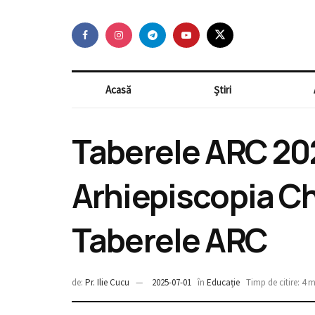
Acasă
Știri
Taberele ARC 202
Arhiepiscopia Ch
Taberele ARC
de:
Pr. Ilie Cucu
2025-07-01
în
Educație
Timp de citire: 4 