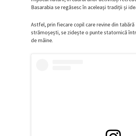
Basarabia se regăsesc în aceleași tradiții și idea
Astfel, prin fiecare copil care revine din tabără
strămoșești, se zidește o punte statornică între
de mâine.