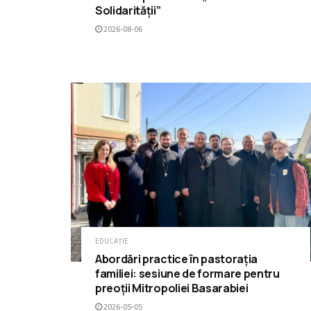
Solidarității”
2026-08-06
EDUCAȚIE
Abordări practice în pastorația
familiei: sesiune de formare pentru
preoții Mitropoliei Basarabiei
2026-05-05