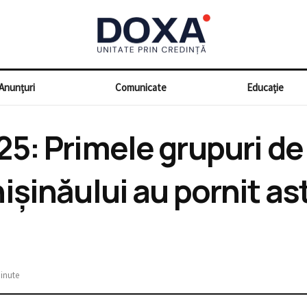
Anunțuri
Comunicate
Educație
5: Primele grupuri de 
ișinăului au pornit as
minute